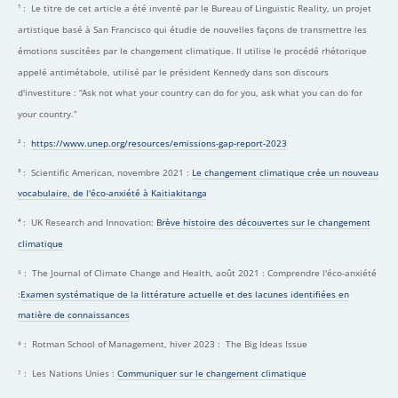
¹ : Le titre de cet article a été inventé par le Bureau of Linguistic Reality, un projet
artistique basé à San Francisco qui étudie de nouvelles façons de transmettre les
émotions suscitées par le changement climatique. Il utilise le procédé rhétorique
appelé antimétabole, utilisé par le président Kennedy dans son discours
d'investiture : “Ask not what your country can do for you, ask what you can do for
your country.”
² :
https://www.unep.org/resources/emissions-gap-report-2023
³ : Scientific American, novembre 2021 :
Le changement climatique crée un nouveau
vocabulaire, de l'éco-anxiété à Kaitiakitanga
⁴ : UK Research and Innovation:
Brève histoire des découvertes sur le changement
climatique
⁵ : The Journal of Climate Change and Health, août 2021 : Comprendre l'éco-anxiété
:
Examen systématique de la littérature actuelle et des lacunes identifiées en
matière de connaissances
⁶ : Rotman School of Management, hiver 2023 : The Big Ideas Issue
⁷ : Les Nations Unies :
Communiquer sur le changement climatique