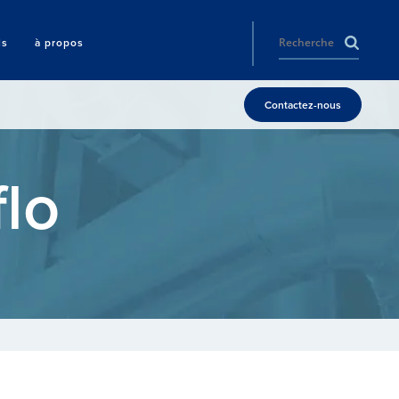
ls
à propos
Contactez-nous
flo