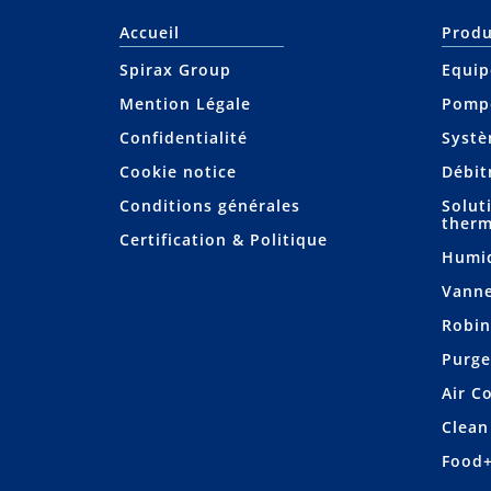
Accueil
Produ
Spirax Group
Equip
Mention Légale
Pompe
Confidentialité
Systè
Cookie notice
Débit
Conditions générales
Solut
therm
Certification & Politique
Humid
Vanne
Robin
Purge
Air C
Clean
Food