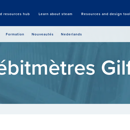
nd resources hub
Learn about steam
Resources and design too
Search
Formation
Nouveautés
Nederlands
bitmètres Gil