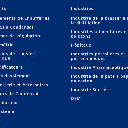
its
Industries
ements de Chaufferies
Industrie de la brasserie 
la distillation
s à Condensat
Industries alimentaires e
mes de Régulation
boissons
métrie
Hôpitaux
ions de transfert
Industries pétrolières et
ique
pétrochimiques
ificateurs
Industrie Pharmaceutiqu
s d'isolement
Industrie de la pâte à pap
du carton
etterie et Accessoires
Industrie Sucrière
urs de Condensat
OEM
omprimé
 steam
+