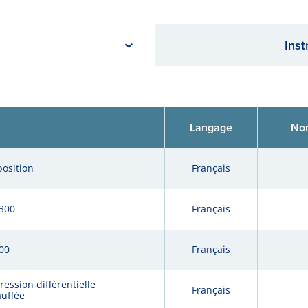
Inst
Langage
Nom
position
Français
300
Français
00
Français
ession différentielle
Français
auffée