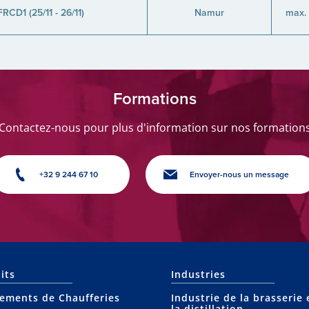
FRCD1 (25/11 - 26/11)
Namur
max. 
Formations
Contactez-nous pour plus d'information sur nos formation
+32 9 244 67 10
Envoyer-nous un message
its
Industries
ements de Chaufferies
Industrie de la brasserie 
la distillation