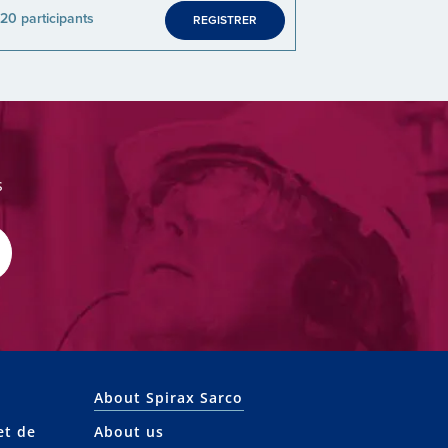
20 participants
REGISTRER
s
About Spirax Sarco
et de
About us