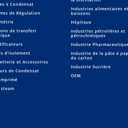
s à Condensat
Industries alimentaires e
mes de Régulation
boissons
métrie
Hôpitaux
ions de transfert
Industries pétrolières et
ique
pétrochimiques
ificateurs
Industrie Pharmaceutiqu
s d'isolement
Industrie de la pâte à pap
du carton
etterie et Accessoires
Industrie Sucrière
urs de Condensat
OEM
omprimé
 steam
+