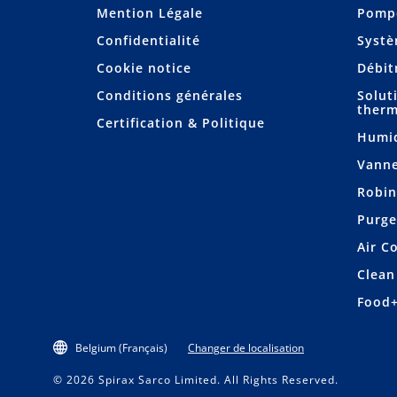
Mention Légale
Pompe
Confidentialité
Systè
Cookie notice
Débit
Conditions générales
Solut
therm
Certification & Politique
Humid
Vanne
Robin
Purge
Air C
Clean
Food
Belgium (Français)
Changer de localisation
© 2026 Spirax Sarco Limited. All Rights Reserved.