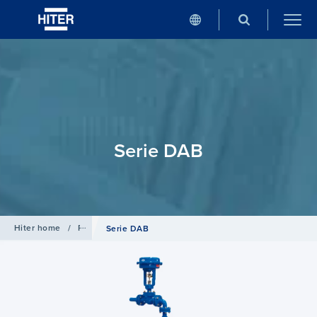
Serie DAB
Hiter home
/
Productos
/
Desobrecalentadores de vapor
Serie DAB