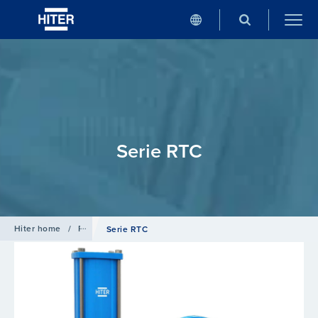
Serie RTC
Hiter home
/
Productos
/
Válvulas rotativas
Serie RTC