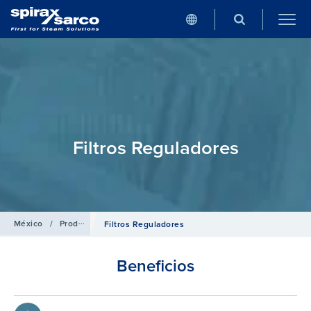
Filtros Reguladores
México
/
Productos
/
Aire Comprimido
Filtros Reguladores
Beneficios