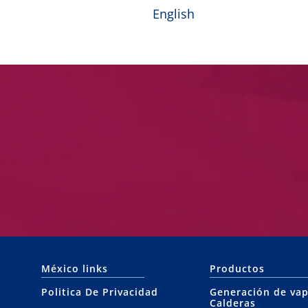
English
México links
Productos
Politica De Privacidad
Generación de vap
Calderas