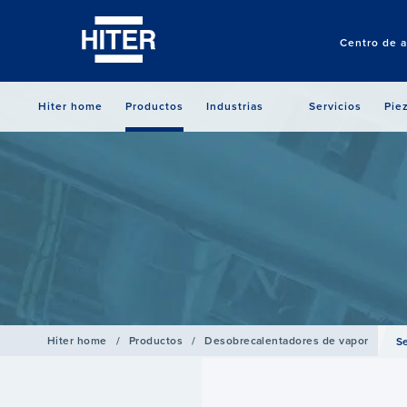
Centro de a
Hiter home
Productos
Industrias
Servicios
Pie
Hiter home
/
Productos
/
Desobrecalentadores de vapor
S