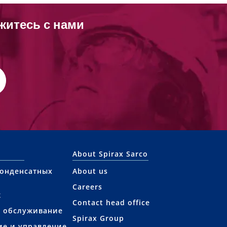
житесь с нами
About Spirax Sarco
конденсатных
About us
Careers
ж
Contact head office
е обслуживание
Spirax Group
ие и управление