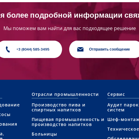
я более подробной информации свя
Мы поможем вам найти для вас подходящее решение
+3 (8044) 585-3495
Отправить сообщение
Отрасли промышленности
Сервис
дование
Производство пива и
Аудит паро
спиртных напитков
систем
сосы
Пищевая промышленность и
Шеф-монта
ования
производство напитков
Техническо
а,
Больницы
в
Обследован