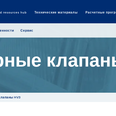
nd resources hub
Технические материалы
Расчетные прог
Search
енности
Сервис
рные клапан
клапаны HV3