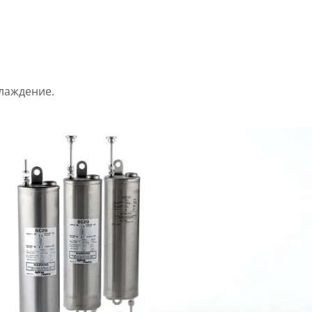
;
лаждение.