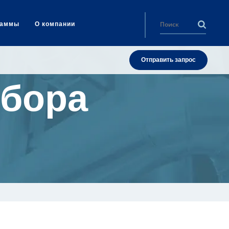
раммы
О компании
Отправить запрос
тбора