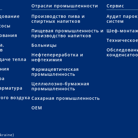
Отрасли промышленности
Сервис
дование
Производство пива и
Аудит паро
спиртных напитков
систем
сосы
Пищевая промышленность и
Шеф-монта
ования
производство напитков
Техническо
а,
Больницы
в
Обследован
Нефтепереработка и
конденсато
даче тепла
нефтехимия
ения
Фармацевтическая
промышленность
ра
Целлюлозно-бумажная
арматура
промышленность
ого воздуха
Сахарная промышленность
OEM
kraine)