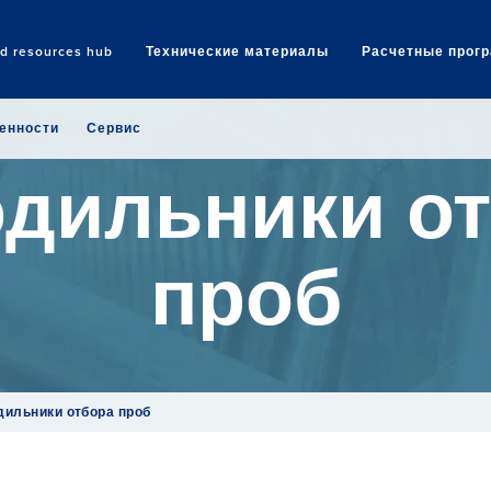
nd resources hub
Технические материалы
Расчетные прог
Search
енности
Сервис
дильники о
проб
дильники отбора проб