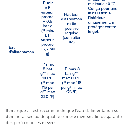
P min.
minimale : 0 °C
≥ P
Conçu pour une
vapeur
installation à
Hauteur
propre
l’intérieur
d’aspiration
+ 0,5
uniquement, à
nette
bar g
protéger contre
positive
(P min.
le gel.
requise
≥ P
(consulter
vapeur
IM)
propre
Eau
+ 7,2 psi
d’alimentation
g)
P max
8 bar
P max 8
g/T max
bar g/T
110 °C
max 80 °C
(P max
(P max 116
116 psi
psi g/T max
g/T max
176 °F)
230 °F)
Remarque : il est recommandé que l’eau d’alimentation soit
déminéralisée ou de qualité osmose inverse afin de garantir
des performances élevées.