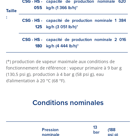
CSG - HS -
capacité de production nominale 620
055
kg/h (1 366 lb/h)*
Taille
:
CSG - HS -
capacité de production nominale 1 384
125
kg/h (3 051 lb/h)*
CSG - HS -
capacité de production nominale 2 016
180
kg/h (4 444 lb/h)*
(*) production de vapeur maximale aux conditions de
fonctionnement de référence : vapeur primaire à 9 bar g
(130,5 psi g), production à 4 bar g (58 psi g), eau
d’alimentation à 20 °C (68 °F).
Conditions nominales
13
Pression
(188
bar
nominale
psi g)