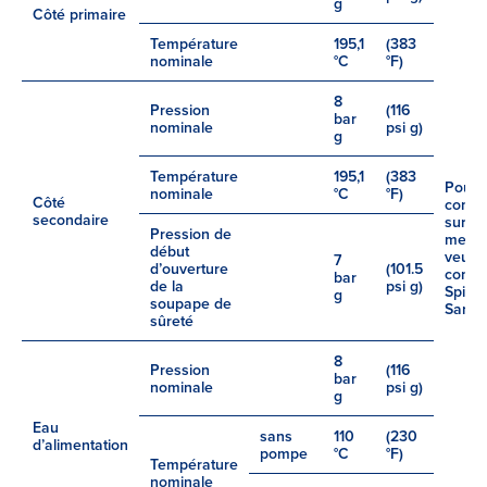
g
Côté primaire
Température
195,1
(383
nominale
°C
°F)
8
Pression
(116
bar
nominale
psi g)
g
Température
195,1
(383
Pour 
nominale
°C
°F)
Côté
conce
secondaire
sur
Pression de
mesur
début
veuill
7
d’ouverture
(101.5
conta
bar
de la
psi g)
Spirax
g
soupape de
Sarco
sûreté
8
Pression
(116
bar
nominale
psi g)
g
Eau
sans
110
(230
d’alimentation
pompe
°C
°F)
Température
nominale