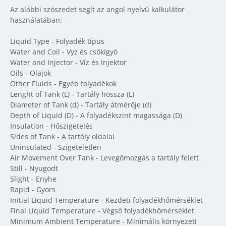
Az alábbi szószedet segít az angol nyelvű kalkulátor
használatában:
Liquid Type - Folyadék típus
Water and Coil - Vyz és csőkígyó
Water and Injector - Víz és injektor
Oils - Olajok
Other Fluids - Egyéb folyadékok
Lenght of Tank (L) - Tartály hossza (L)
Diameter of Tank (d) - Tartály átmérője (d)
Depth of Liquid (D) - A folyadékszint magassága (D)
Insulation - Hőszigetelés
Sides of Tank - A tartály oldalai
Uninsulated - Szigeteletlen
Air Movement Over Tank - Levegőmozgás a tartály felett
Still - Nyugodt
Slight - Enyhe
Rapid - Gyors
Initial Liquid Temperature - Kezdeti folyadékhőmérséklet
Final Liquid Temperature - Végső folyadékhőmérséklet
Minimum Ambient Temperature - Minimális környezeti