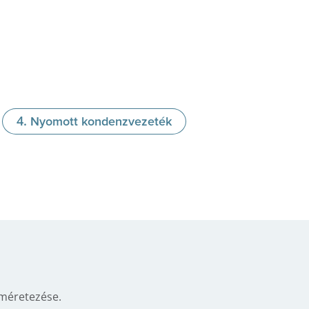
Nyomott kondenzvezeték
méretezése.