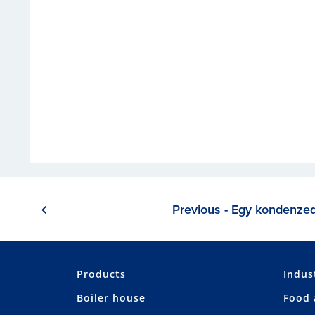
Previous - Egy kondenze
Products
Indus
Boiler house
Food 