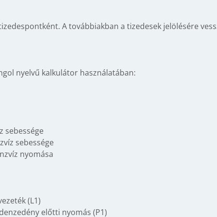
tizedespontként. A továbbiakban a tizedesek jelölésére vessz
angol nyelvű kalkulátor használatában:
őz sebessége
zvíz sebessége
enzvíz nyomása
vezeték (L1)
denzedény előtti nyomás (P1)