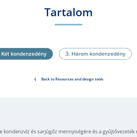
Tartalom
Két kondenzedény
Három kondenzedény
Back to Resources and design tools
 kondenzvíz és sarjúgőz mennyiségére és a gyűjtővezeték 