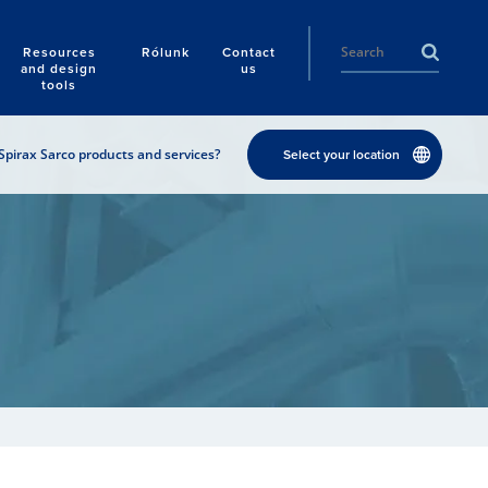
Resources
Rólunk
Contact
and design
us
tools
Spirax Sarco products and services?
Select your location