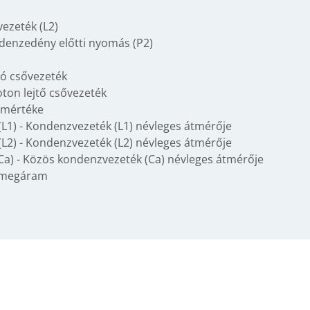
vezeték (L2)
denzedény előtti nyomás (P2)
zó csővezeték
noton lejtő csővezeték
s mértéke
L1) - Kondenzvezeték (L1) névleges átmérője
L2) - Kondenzvezeték (L2) névleges átmérője
a) - Közös kondenzvezeték (Ca) névleges átmérője
tömegáram