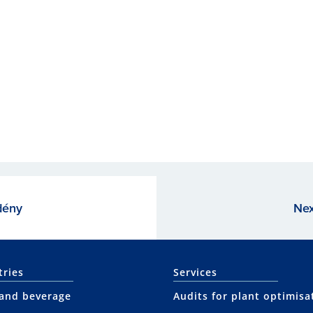
dény
Nex
tries
Services
and beverage
Audits for plant optimisa