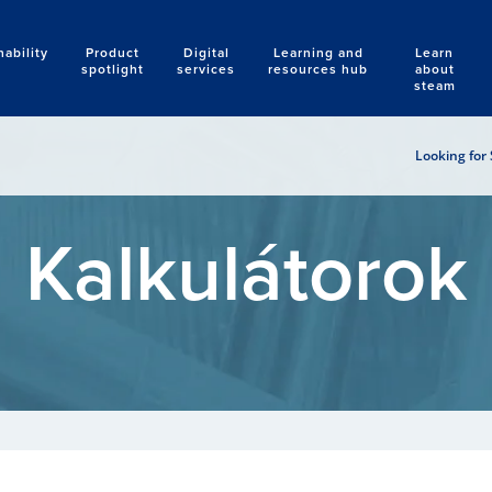
nability
Product
Digital
Learning and
Learn
Search
spotlight
services
resources hub
about
steam
Looking for 
Kalkulátorok