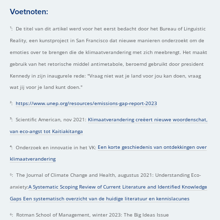
Voetnoten:
¹: De titel van dit artikel werd voor het eerst bedacht door het Bureau of Linguistic
Reality, een kunstproject in San Francisco dat nieuwe manieren onderzoekt om de
emoties over te brengen die de klimaatverandering met zich meebrengt. Het maakt
gebruik van het retorische middel antimetabole, beroemd gebruikt door president
Kennedy in zijn inaugurele rede: "Vraag niet wat je land voor jou kan doen, vraag
wat jij voor je land kunt doen."
²:
https://www.unep.org/resources/emissions-gap-report-2023
³: Scientific American, nov 2021:
Klimaatverandering creëert nieuwe woordenschat,
van eco-angst tot Kaitiakitanga
⁴: Onderzoek en innovatie in het VK:
Een korte geschiedenis van ontdekkingen over
klimaatverandering
⁵: The Journal of Climate Change and Health, augustus 2021: Understanding Eco-
anxiety:
A Systematic Scoping Review of Current Literature and Identified Knowledge
Gaps Een systematisch overzicht van de huidige literatuur en kennislacunes
⁶: Rotman School of Management, winter 2023: The Big Ideas Issue