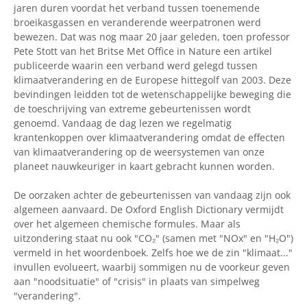
jaren duren voordat het verband tussen toenemende
broeikasgassen en veranderende weerpatronen werd
bewezen. Dat was nog maar 20 jaar geleden, toen professor
Pete Stott van het Britse Met Office in Nature een artikel
publiceerde waarin een verband werd gelegd tussen
klimaatverandering en de Europese hittegolf van 2003. Deze
bevindingen leidden tot de wetenschappelijke beweging die
de toeschrijving van extreme gebeurtenissen wordt
genoemd. Vandaag de dag lezen we regelmatig
krantenkoppen over klimaatverandering omdat de effecten
van klimaatverandering op de weersystemen van onze
planeet nauwkeuriger in kaart gebracht kunnen worden.
De oorzaken achter de gebeurtenissen van vandaag zijn ook
algemeen aanvaard. De Oxford English Dictionary vermijdt
over het algemeen chemische formules. Maar als
uitzondering staat nu ook "CO₂" (samen met "NOx" en "H₂O")
vermeld in het woordenboek. Zelfs hoe we de zin "klimaat..."
invullen evolueert, waarbij sommigen nu de voorkeur geven
aan "noodsituatie" of "crisis" in plaats van simpelweg
"verandering".