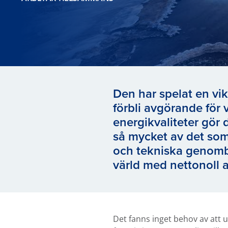
Den har spelat en vik
förbli avgörande för 
energikvaliteter gör 
så mycket av det som 
och tekniska genombro
värld med nettonoll 
Det fanns inget behov av att 