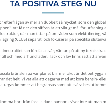
TA POSITIVA STEG NU
r efterfrågan av mer än dubbelt så mycket som den global
pen¹. Att få ner den siffran är ett viktigt mål för utfasning 
i silostruktur, där man tittar på områden som elektrifiering,
h lagring (CCUS) separat, och fokuserar på specifika slutan
xidneutralitet kan förefalla svår; väntan på att ny teknik ska
ler till och med århundraden. Tack och lov finns sätt att anv
ossila bränslen på vår planet blir mer akut är det betrygga
rar det helt. Vi vet alla att dagarna med att köra bensin- ell
 naturgas kommer att begränsas samt att svåra beslut komm
tt komma bort från fossileldade pannor kräver inte att man m