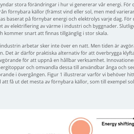
ndar stora förändringar i hur vi genererar vår energi. För 
 förnybara källor (främst vind eller sol, men med varieran
as baserat på förnybar energi och elektrolys varje dag. För 
av elektrifiering av värme i industri och byggnader. Slutlig
h kommer snart att finnas tillgänglig i stor skala.
ndustrin arbetar sker inte över en natt. Men tiden är avgör
Det är därför praktiska alternativ för att överbrygga klyft
r avgörande för att uppnå en hållbar verksamhet. Innovatione
energitoppar och omvandla dessa till användbar ånga och seda
ande i övergången. Figur 1 illustrerar varför vi behöver hit
l att få ut det mesta av förnybara källor, som till exempel so