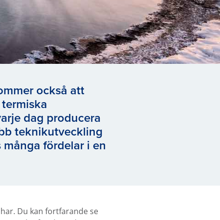
 kommer också att
 termiska
 varje dag producera
abb teknikutveckling
s många fördelar i en
 har. Du kan fortfarande se