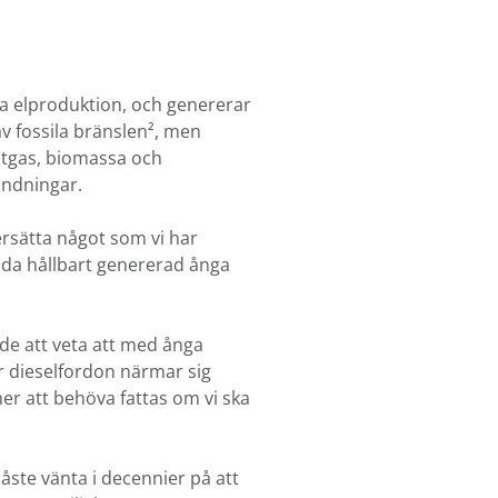
a elproduktion, och genererar
av fossila bränslen², men
 vätgas, biomassa och
vändningar.
 ersätta något som vi har
ända hållbart genererad ånga
nde att veta att med ånga
er dieselfordon närmar sig
er att behöva fattas om vi ska
åste vänta i decennier på att