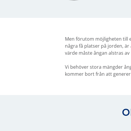
Men förutom möjligheten till 
några få platser på jorden, är
värde måste ångan alstras av 
Vi behöver stora mängder ånga f
kommer bort från att generera å
O