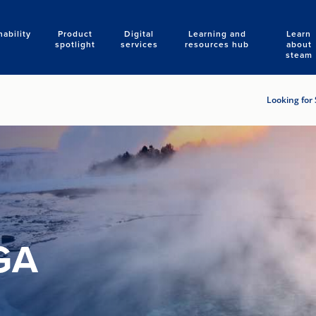
nability
Product
Digital
Learning and
Learn
Search
spotlight
services
resources hub
about
steam
Looking for 
GA