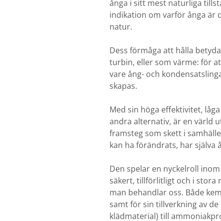
ånga i sitt mest naturliga til
indikation om varför ånga är
natur.
Dess förmåga att hålla betyd
turbin, eller som värme: för a
vare ång- och kondensatslinga
skapas.
Med sin höga effektivitet, låg
andra alternativ, är en värld 
framsteg som skett i samhäl
kan ha förändrats, har själva 
Den spelar en nyckelroll inom
säkert, tillförlitligt och i st
man behandlar oss. Både kemi
samt för sin tillverkning av d
klädmaterial) till ammoniakp