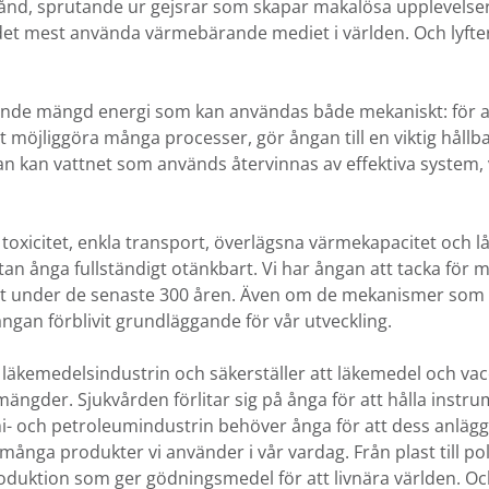
lstånd, sprutande ur gejsrar som skapar makalösa upplevelser
 det mest använda värmebärande mediet i världen. Och lyft
ande mängd energi som kan användas både mekaniskt: för at
tt möjliggöra många processer, gör ångan till en viktig hållb
n kan vattnet som används återvinnas av effektiva system, 
a toxicitet, enkla transport, överlägsna värmekapacitet och
utan ånga fullständigt otänkbart. Vi har ångan att tacka fö
let under de senaste 300 åren. Även om de mekanismer so
ångan förblivit grundläggande för vår utveckling.
 läkemedelsindustrin och säkerställer att läkemedel och v
ora mängder. Sjukvården förlitar sig på ånga för att hålla instr
- och petroleumindustrin behöver ånga för att dess anlägg
e många produkter vi använder i vår vardag. Från plast till po
roduktion som ger gödningsmedel för att livnära världen. 