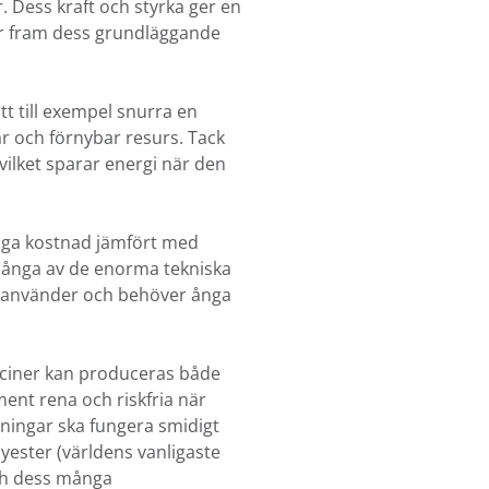
. Dess kraft och styrka ger en
er fram dess grundläggande
t till exempel snurra en
ar och förnybar resurs. Tack
vilket sparar energi när den
 låga kostnad jämfört med
r många av de enorma tekniska
m använder och behöver ånga
acciner kan produceras både
ument rena och riskfria när
ningar ska fungera smidigt
lyester (världens vanligaste
Och dess många