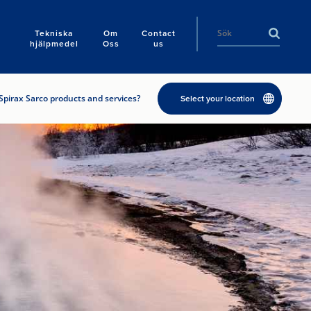
Tekniska
Om
Contact
hjälpmedel
Oss
us
Spirax Sarco products and services?
Select your location