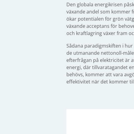
Den globala energikrisen påsky
växande andel som kommer från
ökar potentialen för grön vätg
växande acceptans för behovet 
och kraftlagring växer fram oc
Sådana paradigmskiften i hur i
de utmanande nettonoll-målen. 
efterfrågan på elektricitet ä
energi, där tillvaratagandet 
behövs, kommer att vara avgör
effektivitet när det kommer til