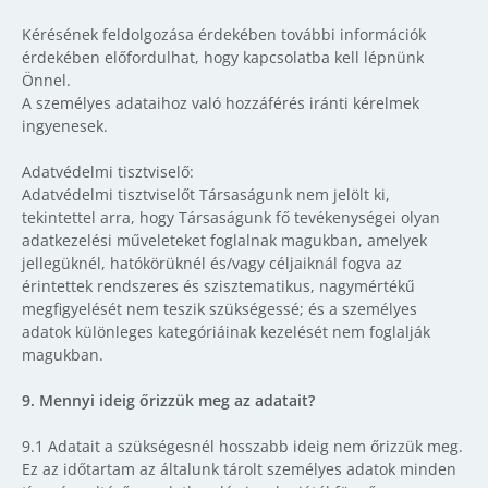
Kérésének feldolgozása érdekében további információk
érdekében előfordulhat, hogy kapcsolatba kell lépnünk
Önnel.
A személyes adataihoz való hozzáférés iránti kérelmek
ingyenesek.
Adatvédelmi tisztviselő:
Adatvédelmi tisztviselőt Társaságunk nem jelölt ki,
tekintettel arra, hogy Társaságunk fő tevékenységei olyan
adatkezelési műveleteket foglalnak magukban, amelyek
jellegüknél, hatókörüknél és/vagy céljaiknál fogva az
érintettek rendszeres és szisztematikus, nagymértékű
megfigyelését nem teszik szükségessé; és a személyes
adatok különleges kategóriáinak kezelését nem foglalják
magukban.
9. Mennyi ideig őrizzük meg az adatait?
9.1 Adatait a szükségesnél hosszabb ideig nem őrizzük meg.
Ez az időtartam az általunk tárolt személyes adatok minden