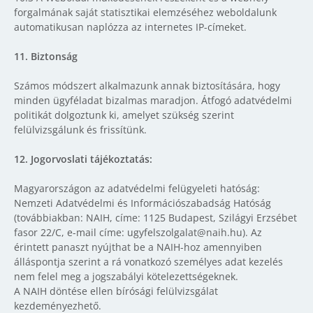
forgalmának saját statisztikai elemzéséhez weboldalunk
automatikusan naplózza az internetes IP-címeket.
11. Biztonság
Számos módszert alkalmazunk annak biztosítására, hogy
minden ügyféladat bizalmas maradjon. Átfogó adatvédelmi
politikát dolgoztunk ki, amelyet szükség szerint
felülvizsgálunk és frissítünk.
12. Jogorvoslati tájékoztatás:
Magyarországon az adatvédelmi felügyeleti hatóság:
Nemzeti Adatvédelmi és Információszabadság Hatóság
(továbbiakban: NAIH, címe: 1125 Budapest, Szilágyi Erzsébet
fasor 22/C, e-mail címe: ugyfelszolgalat@naih.hu). Az
érintett panaszt nyújthat be a NAIH-hoz amennyiben
álláspontja szerint a rá vonatkozó személyes adat kezelés
nem felel meg a jogszabályi kötelezettségeknek.
A NAIH döntése ellen bírósági felülvizsgálat
kezdeményezhető.