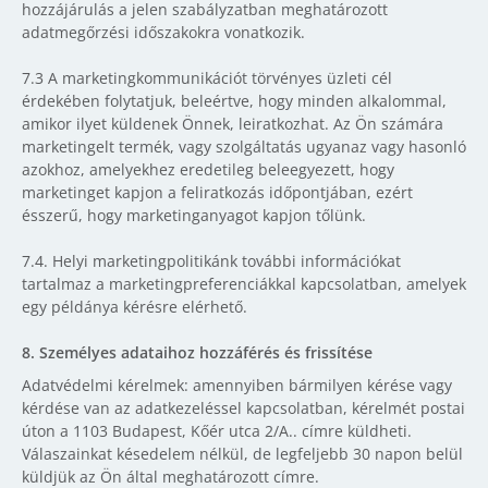
hozzájárulás a jelen szabályzatban meghatározott
adatmegőrzési időszakokra vonatkozik.
7.3 A marketingkommunikációt törvényes üzleti cél
érdekében folytatjuk, beleértve, hogy minden alkalommal,
amikor ilyet küldenek Önnek, leiratkozhat. Az Ön számára
marketingelt termék, vagy szolgáltatás ugyanaz vagy hasonló
azokhoz, amelyekhez eredetileg beleegyezett, hogy
marketinget kapjon a feliratkozás időpontjában, ezért
ésszerű, hogy marketinganyagot kapjon tőlünk.
7.4. Helyi marketingpolitikánk további információkat
tartalmaz a marketingpreferenciákkal kapcsolatban, amelyek
egy példánya kérésre elérhető.
8. Személyes adataihoz hozzáférés és frissítése
Adatvédelmi kérelmek: amennyiben bármilyen kérése vagy
kérdése van az adatkezeléssel kapcsolatban, kérelmét postai
úton a 1103 Budapest, Kőér utca 2/A.. címre küldheti.
Válaszainkat késedelem nélkül, de legfeljebb 30 napon belül
küldjük az Ön által meghatározott címre.