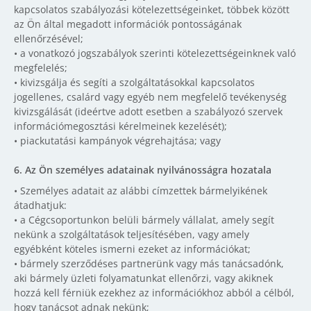
kapcsolatos szabályozási kötelezettségeinket, többek között
az Ön által megadott információk pontosságának
ellenőrzésével;
• a vonatkozó jogszabályok szerinti kötelezettségeinknek való
megfelelés;
• kivizsgálja és segíti a szolgáltatásokkal kapcsolatos
jogellenes, csalárd vagy egyéb nem megfelelő tevékenység
kivizsgálását (ideértve adott esetben a szabályozó szervek
információmegosztási kérelmeinek kezelését);
• piackutatási kampányok végrehajtása; vagy
6.
Az Ön személyes adatainak nyilvánosságra hozatala
• Személyes adatait az alábbi címzettek bármelyikének
átadhatjuk:
• a Cégcsoportunkon belüli bármely vállalat, amely segít
nekünk a szolgáltatások teljesítésében, vagy amely
egyébként köteles ismerni ezeket az információkat;
• bármely szerződéses partnerünk vagy más tanácsadónk,
aki bármely üzleti folyamatunkat ellenőrzi, vagy akiknek
hozzá kell férniük ezekhez az információkhoz abból a célból,
hogy tanácsot adnak nekünk;