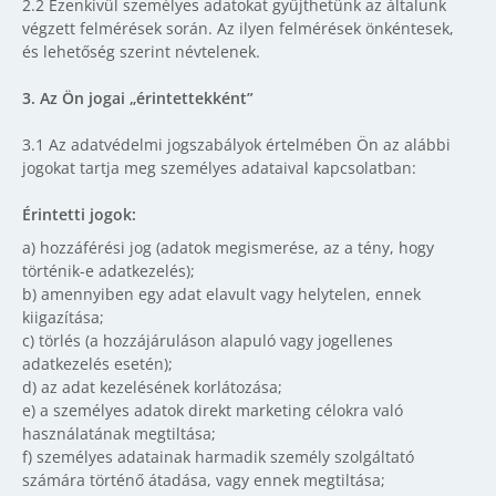
2.2 Ezenkívül személyes adatokat gyűjthetünk az általunk
végzett felmérések során. Az ilyen felmérések önkéntesek,
és lehetőség szerint névtelenek.
3.
Az Ön jogai „érintettekként”
3.1 Az adatvédelmi jogszabályok értelmében Ön az alábbi
jogokat tartja meg személyes adataival kapcsolatban:
Érintetti jogok:
a)
hozzáférési jog (adatok megismerése, az a tény, hogy
történik-e adatkezelés);
b)
amennyiben egy adat elavult vagy helytelen, ennek
kiigazítása;
c)
törlés (a hozzájáruláson alapuló vagy jogellenes
adatkezelés esetén);
d)
az adat kezelésének korlátozása;
e)
a személyes adatok direkt marketing célokra való
használatának megtiltása;
f)
személyes adatainak harmadik személy szolgáltató
számára történő átadása, vagy ennek megtiltása;