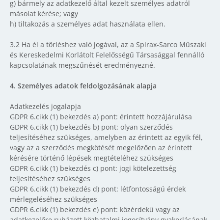
g)
bármely az adatkezelő által kezelt személyes adatról
másolat kérése; vagy
h)
tiltakozás a személyes adat használata ellen.
3.2 Ha él a törléshez való jogával, az a Spirax-Sarco Műszaki
és Kereskedelmi Korlátolt Felelősségű Társasággal fennálló
kapcsolatának megszűnését eredményezné.
4.
Személyes adatok feldolgozásának alapja
Adatkezelés jogalapja
GDPR 6.cikk (1) bekezdés a) pont: érintett hozzájárulása
GDPR 6.cikk (1) bekezdés b) pont: olyan szerződés
teljesítéséhez szükséges, amelyben az érintett az egyik fél,
vagy az a szerződés megkötését megelőzően az érintett
kérésére történő lépések megtételéhez szükséges
GDPR 6.cikk (1) bekezdés c) pont: jogi kötelezettség
teljesítéséhez szükséges
GDPR 6.cikk (1) bekezdés d) pont: létfontosságú érdek
mérlegeléséhez szükséges
GDPR 6.cikk (1) bekezdés e) pont: közérdekű vagy az
adatkezelőre ruházott közhatalmi jogosítvány gyakorlásának