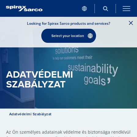
Looking for Spirax Sarco products and services?
Select your location
ADATVÉDELMI
SZABÁLYZAT
Adatvédelmi Szabàlyzat
Az Ön személyes adatainak védelme és biztonsága rendkívül