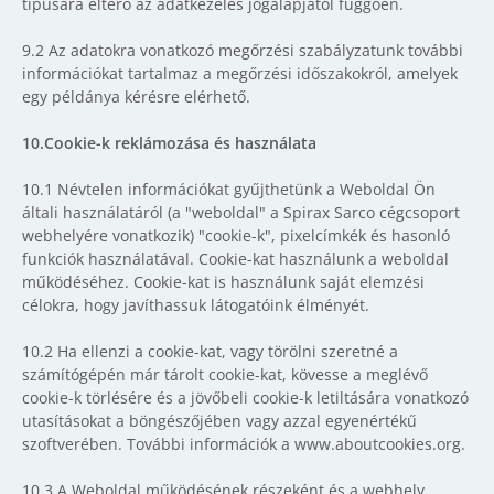
típusára eltérő az adatkezelés jogalapjától függően.
9.2 Az adatokra vonatkozó megőrzési szabályzatunk további
információkat tartalmaz a megőrzési időszakokról, amelyek
egy példánya kérésre elérhető.
10.Cookie-k reklámozása és használata
10.1 Névtelen információkat gyűjthetünk a Weboldal Ön
általi használatáról (a "weboldal" a Spirax Sarco cégcsoport
webhelyére vonatkozik) "cookie-k", pixelcímkék és hasonló
funkciók használatával. Cookie-kat használunk a weboldal
működéséhez. Cookie-kat is használunk saját elemzési
célokra, hogy javíthassuk látogatóink élményét.
10.2 Ha ellenzi a cookie-kat, vagy törölni szeretné a
számítógépén már tárolt cookie-kat, kövesse a meglévő
cookie-k törlésére és a jövőbeli cookie-k letiltására vonatkozó
utasításokat a böngészőjében vagy azzal egyenértékű
szoftverében. További információk a www.aboutcookies.org.
10.3 A Weboldal működésének részeként és a webhely