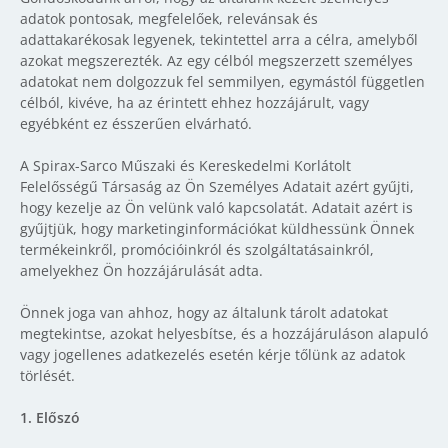
adatok pontosak, megfelelőek, relevánsak és
adattakarékosak legyenek, tekintettel arra a célra, amelyből
azokat megszerezték. Az egy célból megszerzett személyes
adatokat nem dolgozzuk fel semmilyen, egymástól független
célból, kivéve, ha az érintett ehhez hozzájárult, vagy
egyébként ez ésszerűen elvárható.
A Spirax-Sarco Műszaki és Kereskedelmi Korlátolt
Felelősségű Társaság az Ön Személyes Adatait azért gyűjti,
hogy kezelje az Ön velünk való kapcsolatát. Adatait azért is
gyűjtjük, hogy marketinginformációkat küldhessünk Önnek
termékeinkről, promócióinkról és szolgáltatásainkról,
amelyekhez Ön hozzájárulását adta.
Önnek joga van ahhoz, hogy az általunk tárolt adatokat
megtekintse, azokat helyesbítse, és a hozzájáruláson alapuló
vagy jogellenes adatkezelés esetén kérje tőlünk az adatok
törlését.
1.
Előszó