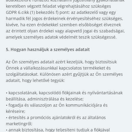
keretében végzett feladat végrehajtásához szükséges
GDPR 6.cikk (1) bekezdés f) pont: az adatkezelő vagy egy
harmadik fél jogos érdekeinek érvényesítéséhez szükséges,
kivéve, ha ezen érdekekkel szemben elsőbbséget élveznek
az érintett olyan érdekei vagy alapvető jogai és szabadságai,
amelyek személyes adatok védelmét teszik szükségessé.
5.
Hogyan használjuk a személyes adatait
Az Ön személyes adatait azért kezeljük, hogy biztosítsuk
Önnek a vállalkozásunkkal kapcsolatos termékeket és
szolgáltatásokat. Különösen azért gyűjtjük az Ön személyes
adatait, hogy lehetővé tegyük:
• kapcsolatának, kapcsolódó fiókjainak és nyilvántartásának
beállítása, adminisztrálása és kezelése;
• fogadja és válaszoljon az Ön kommunikációjára és
kéréseire;
• értesítés a promóciós ajánlatokról és az általános
marketingről;
• annak biztosítása, hogy teljesíteni tudjuk a fiókjával