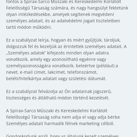
fontos a Spirax-Sarco Műszaki és Kereskedelmi Korlátolt
Felelősségű Társaság számára, és nagy hangsúlyt fektetünk
olyan intézkedésekbe, amelyek segítenek megvédeni
személyes adatait, és az adatvédelmi jogait tiszteletben
tartó módon működni.
Ez a szabályzat leírja, hogyan és miért gyűjtjük, tároljuk,
dolgozzuk fel és kezeljük az érintettek személyes adatait. A
„Személyes adatok” kifejezés minden olyan adatra
vonatkozik, amely egy azonosítható egyénre vagy
személyazonosságára vonatkozik, beleértve (például) a
nevet, e-mail címet, lakcímet, telefonszámot,
betéti/hitelkártya adatait vagy születési dátumát.
Ez a szabályzat felvázolja az Ön adatainak jogszerű,
tisztességes és átlátható módon történő kezelését.
A Spirax-Sarco Műszaki és Kereskedelmi Korlátolt
Felelősségű Társaság soha nem adja el vagy adja bérbe
Személyes adatait harmadik félnek marketing célból.
Gondoskodunk arról, hogy az általunk kezelt személyes