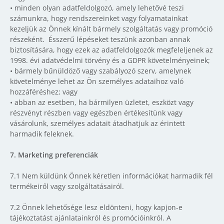
• minden olyan adatfeldolgozó, amely lehetővé teszi
számunkra, hogy rendszereinket vagy folyamatainkat
kezeljük az Önnek kínált bármely szolgáltatás vagy promóció
részeként. Ésszerű lépéseket teszünk azonban annak
biztosítására, hogy ezek az adatfeldolgozók megfeleljenek az
1998. évi adatvédelmi törvény és a GDPR követelményeinek;
• bármely bűnüldöző vagy szabályozó szerv, amelynek
követelménye lehet az Ön személyes adataihoz való
hozzáféréshez; vagy
• abban az esetben, ha bármilyen üzletet, eszközt vagy
részvényt részben vagy egészben értékesítünk vagy
vásárolunk, személyes adatait átadhatjuk az érintett
harmadik feleknek.
7. Marketing preferenciák
7.1 Nem küldünk Önnek kéretlen információkat harmadik fél
termékeiről vagy szolgáltatásairól.
7.2 Önnek lehetősége lesz eldönteni, hogy kapjon-e
tájékoztatást ajánlatainkról és promócióinkról. A