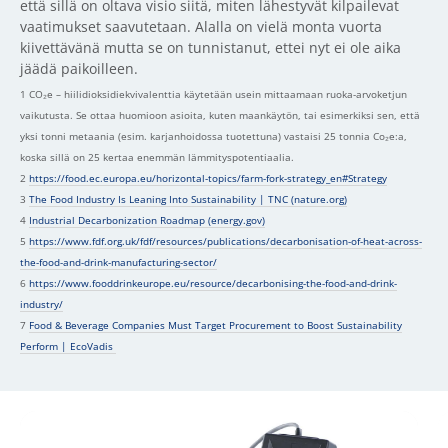
että sillä on oltava visio siitä, miten lähestyvät kilpailevat
vaatimukset saavutetaan. Alalla on vielä monta vuorta
kiivettävänä mutta se on tunnistanut, ettei nyt ei ole aika
jäädä paikoilleen.
1 CO₂e – hiilidioksidiekvivalenttia käytetään usein mittaamaan ruoka-arvoketjun
vaikutusta. Se ottaa huomioon asioita, kuten maankäytön, tai esimerkiksi sen, että
yksi tonni metaania (esim. karjanhoidossa tuotettuna) vastaisi 25 tonnia Co₂e:a,
koska sillä on 25 kertaa enemmän lämmityspotentiaalia.
2
https://food.ec.europa.eu/horizontal-topics/farm-fork-strategy_en#Strategy
3
The Food Industry Is Leaning Into Sustainability | TNC (nature.org)
4
Industrial Decarbonization Roadmap (energy.gov)
5
https://www.fdf.org.uk/fdf/resources/publications/decarbonisation-of-heat-across-
the-food-and-drink-manufacturing-sector/
6
https://www.fooddrinkeurope.eu/resource/decarbonising-the-food-and-drink-
industry/
7
Food & Beverage Companies Must Target Procurement to Boost Sustainability
Perform | EcoVadis