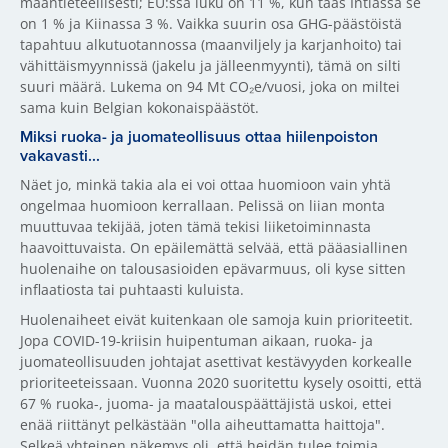
maantieteellisesti; EU:ssa luku on 11 %, kun taas Intiassa se
on 1 % ja Kiinassa 3 %. Vaikka suurin osa GHG-päästöistä
tapahtuu alkutuotannossa (maanviljely ja karjanhoito) tai
vähittäismyynnissä (jakelu ja jälleenmyynti), tämä on silti
suuri määrä. Lukema on 94 Mt CO₂e/vuosi, joka on miltei
sama kuin Belgian kokonaispäästöt.
Miksi ruoka- ja juomateollisuus ottaa hiilenpoiston
vakavasti...
Näet jo, minkä takia ala ei voi ottaa huomioon vain yhtä
ongelmaa huomioon kerrallaan. Pelissä on liian monta
muuttuvaa tekijää, joten tämä tekisi liiketoiminnasta
haavoittuvaista. On epäilemättä selvää, että pääasiallinen
huolenaihe on talousasioiden epävarmuus, oli kyse sitten
inflaatiosta tai puhtaasti kuluista.
Huolenaiheet eivät kuitenkaan ole samoja kuin prioriteetit.
Jopa COVID-19-kriisin huipentuman aikaan, ruoka- ja
juomateollisuuden johtajat asettivat kestävyyden korkealle
prioriteeteissaan. Vuonna 2020 suoritettu kysely osoitti, että
67 % ruoka-, juoma- ja maatalouspäättäjistä uskoi, ettei
enää riittänyt pelkästään "olla aiheuttamatta haittoja".
Selkeä yhteinen näkemys oli, että heidän tulee toimia