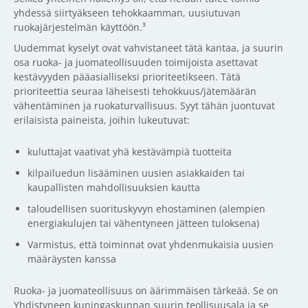
yhdessä siirtyäkseen tehokkaamman, uusiutuvan
ruokajärjestelmän käyttöön.³
Uudemmat kyselyt ovat vahvistaneet tätä kantaa, ja suurin
osa ruoka- ja juomateollisuuden toimijoista asettavat
kestävyyden pääasialliseksi prioriteetikseen. Tätä
prioriteettia seuraa läheisesti tehokkuus/jätemäärän
vähentäminen ja ruokaturvallisuus. Syyt tähän juontuvat
erilaisista paineista, joihin lukeutuvat:
kuluttajat vaativat yhä kestävämpiä tuotteita
kilpailuedun lisääminen uusien asiakkaiden tai
kaupallisten mahdollisuuksien kautta
taloudellisen suorituskyvyn ehostaminen (alempien
energiakulujen tai vähentyneen jätteen tuloksena)
Varmistus, että toiminnat ovat yhdenmukaisia uusien
määräysten kanssa
Ruoka- ja juomateollisuus on äärimmäisen tärkeää. Se on
Yhdistyneen kuningaskunnan suurin teollisuusala ja se