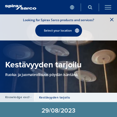
Looking for Spirax Sarco products and services?
Select your location
Kestävyyden tarjoilu
Ruoka- ja juomateollisuus pöydän isäntänä
Knowledge exchange
Kestävyyden tarjoilu
29/08/2023