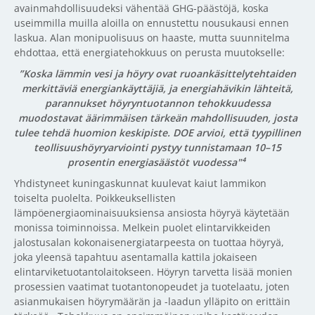
avainmahdollisuudeksi vähentää GHG-päästöjä, koska
useimmilla muilla aloilla on ennustettu nousukausi ennen
laskua. Alan monipuolisuus on haaste, mutta suunnitelma
ehdottaa, että energiatehokkuus on perusta muutokselle:
”Koska lämmin vesi ja höyry ovat ruoankäsittelytehtaiden
merkittäviä energiankäyttäjiä, ja energiahävikin lähteitä,
parannukset höyryntuotannon tehokkuudessa
muodostavat äärimmäisen tärkeän mahdollisuuden, josta
tulee tehdä huomion keskipiste. DOE arvioi, että tyypillinen
teollisuushöyryarviointi pystyy tunnistamaan 10–15
prosentin energiasäästöt vuodessa"⁴
Yhdistyneet kuningaskunnat kuulevat kaiut lammikon
toiselta puolelta. Poikkeuksellisten
lämpöenergiaominaisuuksiensa ansiosta höyryä käytetään
monissa toiminnoissa. Melkein puolet elintarvikkeiden
jalostusalan kokonaisenergiatarpeesta on tuottaa höyryä,
joka yleensä tapahtuu asentamalla kattila jokaiseen
elintarviketuotantolaitokseen. Höyryn tarvetta lisää monien
prosessien vaatimat tuotantonopeudet ja tuotelaatu, joten
asianmukaisen höyrymäärän ja -laadun ylläpito on erittäin