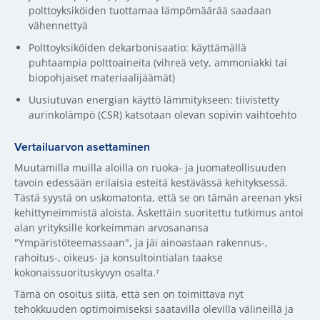
polttoyksiköiden tuottamaa lämpömäärää saadaan
vähennettyä
Polttoyksiköiden dekarbonisaatio: käyttämällä
puhtaampia polttoaineita (vihreä vety, ammoniakki tai
biopohjaiset materiaalijäämät)
Uusiutuvan energian käyttö lämmitykseen: tiivistetty
aurinkolämpö (CSR) katsotaan olevan sopivin vaihtoehto
Vertailuarvon asettaminen
Muutamilla muilla aloilla on ruoka- ja juomateollisuuden
tavoin edessään erilaisia esteitä kestävässä kehityksessä.
Tästä syystä on uskomatonta, että se on tämän areenan yksi
kehittyneimmistä aloista. Äskettäin suoritettu tutkimus antoi
alan yrityksille korkeimman arvosanansa
"Ympäristöteemassaan", ja jäi ainoastaan rakennus-,
rahoitus-, oikeus- ja konsultointialan taakse
kokonaissuorituskyvyn osalta.⁷
Tämä on osoitus siitä, että sen on toimittava nyt
tehokkuuden optimoimiseksi saatavilla olevilla välineillä ja