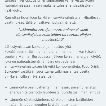
tärkeää. Tehokkuus on ensimmäinen vaihe kestävyyden
huomioimisessa, ja sen mukana tulee energiasäästöjen
lisähyödyt.
Kun ottaa huomioon kaikki elintarvikevalmistajan kilpailevat
vaatimukset, tällä on valtava hyöty siinä, että:
"...lämmöntuottajan muuttaminen ei vaadi
elintarvikejalostuslaitteiden tai tuotantolinjan
muutostöitä"
Lähestymistavan kaikupohja muuttuu yhä
kovaäänisemmäksi hieman pienemmän lammikon toisella
puolella Manner-Euroopassa. Jälleen kerran, energiankäyttö,
joka on painopisteenä, ja höyry ovat edelleen
elintarvikevalmistuksen tärkeitä komponentteja. Food Drink
Europen⁶ vastikään suorittama tutkimus antaa useita
vinkkejä, joilla siirtyä eteenpäin:
Lämmöntarpeen vähentäminen: esim. parempi eristys,
energian talteenotto lauhteesta, puhdistus ilman lämpöä
Lämmön sähköistäminen: sähkötoimisten kattiloiden
ja/tai lämpöpumppujen käyttöönotto, jotta