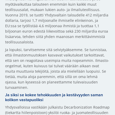
myötävaikuttaa talouteen enemmän kuin kaikki muut
teollisuusalat, mukaan lukien auto- ja ilmailuteollisuus.
Vuonna 2019, se tuotti Yhdysvaltain taloudelle 412 miljardia
dollaria, tarjosi 1,7 miljoonalle ihmiselle elinkeinon, ja
EU:ssa se työllistää 4,6 miljoonaa ihmistä ja tuottaa 1,1
biljoonan euron edestä liikevoittoa sekä 230 miljardia euroa
lisäarvoa, tehden siitä yhden maanosan merkittävimmistä
teollisuusaloista.
Ja lopuksi, tarvitsemme sitä selviytyäksemme. Se tunnistaa,
että ilmastonmuutoksen kasvavat vaikutukset tarkoittavat,
että sen on reagoitava useimpia muita nopeammin. Ilmasto-
ongelmat, kuten kuivuus tai tulvat väärään aikaan ovat
muita muuttuvia tekijöitä, joista ala mielellään luopuisi. Se
tietää, muita aloja paremmin, että sillä on oma lehmä
ojassa, kun kyseessä on planeettamme tulevaisuuden
turvaaminen.
Ja siksi se kokee tehokkuuden ja kestävyyden saman
kolikon vastapuoliksi
Yhdysvalloissa vastikään julkaistu Decarbonization Roadmap
(tiekartta hiilenpoistoon) yksilöi ruoka- ja juomateollisuuden