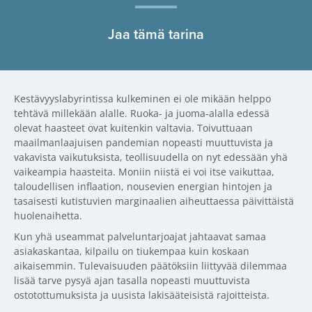
Jaa tämä tarina
Kestävyyslabyrintissa kulkeminen ei ole mikään helppo
tehtävä millekään alalle. Ruoka- ja juoma-alalla edessä
olevat haasteet ovat kuitenkin valtavia. Toivuttuaan
maailmanlaajuisen pandemian nopeasti muuttuvista ja
vakavista vaikutuksista, teollisuudella on nyt edessään yhä
vaikeampia haasteita. Moniin niistä ei voi itse vaikuttaa,
taloudellisen inflaation, nousevien energian hintojen ja
tasaisesti kutistuvien marginaalien aiheuttaessa päivittäistä
huolenaihetta.
Kun yhä useammat palveluntarjoajat jahtaavat samaa
asiakaskantaa, kilpailu on tiukempaa kuin koskaan
aikaisemmin. Tulevaisuuden päätöksiin liittyvää dilemmaa
lisää tarve pysyä ajan tasalla nopeasti muuttuvista
ostotottumuksista ja uusista lakisääteisistä rajoitteista.