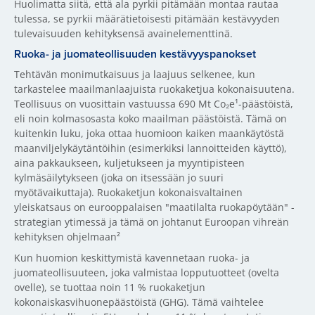
Huolimatta siitä, että ala pyrkii pitämään montaa rautaa
tulessa, se pyrkii määrätietoisesti pitämään kestävyyden
tulevaisuuden kehityksensä avainelementtinä.
Ruoka- ja juomateollisuuden kestävyyspanokset
Tehtävän monimutkaisuus ja laajuus selkenee, kun
tarkastelee maailmanlaajuista ruokaketjua kokonaisuutena.
Teollisuus on vuosittain vastuussa 690 Mt Co₂e¹-päästöistä,
eli noin kolmasosasta koko maailman päästöistä. Tämä on
kuitenkin luku, joka ottaa huomioon kaiken maankäytöstä
maanviljelykäytäntöihin (esimerkiksi lannoitteiden käyttö),
aina pakkaukseen, kuljetukseen ja myyntipisteen
kylmäsäilytykseen (joka on itsessään jo suuri
myötävaikuttaja). Ruokaketjun kokonaisvaltainen
yleiskatsaus on eurooppalaisen "maatilalta ruokapöytään" -
strategian ytimessä ja tämä on johtanut Euroopan vihreän
kehityksen ohjelmaan²
Kun huomion keskittymistä kavennetaan ruoka- ja
juomateollisuuteen, joka valmistaa lopputuotteet (ovelta
ovelle), se tuottaa noin 11 % ruokaketjun
kokonaiskasvihuonepäästöistä (GHG). Tämä vaihtelee