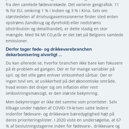
fra den samlede fødevarekæde. Det varierer geografisk. 11
% for EU, omkring 1 % i Indien og 3 % i Kina. Selv om
størstedelen af drivhusgasemissionerne finder sted enten
opstrøms (landbrug og dyrehold) eller nedstrøms
(distribution og detailhandel), er dette stadig en stor
mængde. Med 94 Mt CO₂e/år er det tæt på Belgiens samlede
emissioner.
Derfor tager føde- og drikkevarebranchen
dekarbonisering alvorligt …
Du kan allerede se, hvorfor branchen ikke bare kan fokusere
på ét problem ad gangen. Der er for mange variabler på
spil, og det ville gøre enhver virksomhed sårbar. Der er
ingen tvivl om, at usikkerhed på det økonomiske område,
hvad enten det drejer sig om inflation eller rent
omkostningsmæssigt, er den største bekymring.
Men bekymringer er ikke det samme som prioriteter. Selv
tilbage under højden af COVID-19-krisen satte ledere
indenfor fødevare- og drikkevare bæredygtighed højt på
deres prioriteringslister. I 2020 viste en undersøgelse, at 67
% af beslutningstagerne inden for fødevare-, drikkevare og