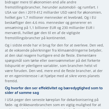
bidrager mere til økonomien end alle andre
fremstillingsbrancher, herunder automobil- og rumfart. I
USA var den i 2019 412 milliarder USD værd for økonomien,
hvilket gav 1,7 millioner mennesker et levebrød, Og i EU
beskæftiger den 4,6 mio. mennesker og genererer en
omsætning på 1,1 billioner EUR og 230 milliarder EUR i
merværdi, hvilket gør den til en af de vigtigste
fremstillingsbrancher på kontinentet.
Og i sidste ende har vi brug for den for at overleve. Den ved,
at de voksende påvirkninger fra klimaændringerne betyder,
at den skal reagere hurtigere end de fleste. Elementære
spørgsmål som tørke eller oversvømmelser på det forkerte
tidspunkt er yderligere variabler, som branchen helst vil
være foruden. Den ved, mere end de fleste brancher, at der
er en egeninteresse i at hjælpe med at sikre vores planets
fremtid.
Og hvorfor den ser effektivitet og bæredygtighed som to
sider af samme sag
I USA peger den seneste køreplan for dekarbonisering på
føde- og drikkevarebranchen som en vigtig mulighed for at