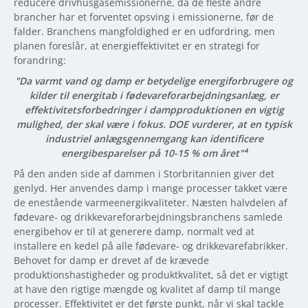
reducere drivhusgasemissionerne, da de fleste andre
brancher har et forventet opsving i emissionerne, før de
falder. Branchens mangfoldighed er en udfordring, men
planen foreslår, at energieffektivitet er en strategi for
forandring:
"Da varmt vand og damp er betydelige energiforbrugere og
kilder til energitab i fødevareforarbejdningsanlæg, er
effektivitetsforbedringer i dampproduktionen en vigtig
mulighed, der skal være i fokus. DOE vurderer, at en typisk
industriel anlægsgennemgang kan identificere
energibesparelser på 10-15 % om året"⁴
På den anden side af dammen i Storbritannien giver det
genlyd. Her anvendes damp i mange processer takket være
de enestående varmeenergikvaliteter. Næsten halvdelen af
fødevare- og drikkevareforarbejdningsbranchens samlede
energibehov er til at generere damp, normalt ved at
installere en kedel på alle fødevare- og drikkevarefabrikker.
Behovet for damp er drevet af de krævede
produktionshastigheder og produktkvalitet, så det er vigtigt
at have den rigtige mængde og kvalitet af damp til mange
processer. Effektivitet er det første punkt, når vi skal tackle