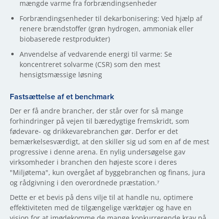
mængde varme fra forbrændingsenheder
Forbrændingsenheder til dekarbonisering: Ved hjælp af
renere brændstoffer (grøn hydrogen, ammoniak eller
biobaserede restprodukter)
Anvendelse af vedvarende energi til varme: Se
koncentreret solvarme (CSR) som den mest
hensigtsmæssige løsning
Fastsættelse af et benchmark
Der er få andre brancher, der står over for så mange
forhindringer på vejen til bæredygtige fremskridt, som
fødevare- og drikkevarebranchen gør. Derfor er det
bemærkelsesværdigt, at den skiller sig ud som en af de mest
progressive i denne arena. En nylig undersøgelse gav
virksomheder i branchen den højeste score i deres
"Miljøtema", kun overgået af byggebranchen og finans, jura
og rådgivning i den overordnede præstation.⁷
Dette er et bevis på dens vilje til at handle nu, optimere
effektiviteten med de tilgængelige værktøjer og have en
vision for at imødekomme de mange konkurrerende krav på