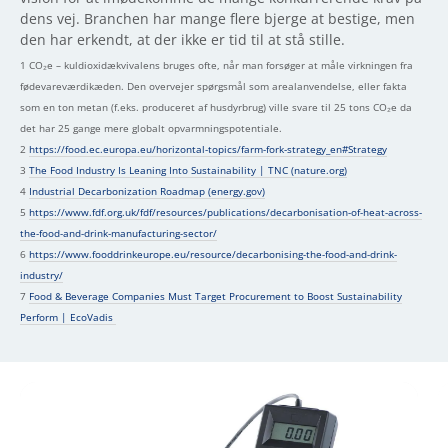
dens vej. Branchen har mange flere bjerge at bestige, men
den har erkendt, at der ikke er tid til at stå stille.
1 CO₂e – kuldioxidækvivalens bruges ofte, når man forsøger at måle virkningen fra
fødevareværdikæden. Den overvejer spørgsmål som arealanvendelse, eller fakta
som en ton metan (f.eks. produceret af husdyrbrug) ville svare til 25 tons CO₂e da
det har 25 gange mere globalt opvarmningspotentiale.
2
https://food.ec.europa.eu/horizontal-topics/farm-fork-strategy_en#Strategy
3
The Food Industry Is Leaning Into Sustainability | TNC (nature.org)
4
Industrial Decarbonization Roadmap (energy.gov)
5
https://www.fdf.org.uk/fdf/resources/publications/decarbonisation-of-heat-across-
the-food-and-drink-manufacturing-sector/
6
https://www.fooddrinkeurope.eu/resource/decarbonising-the-food-and-drink-
industry/
7
Food & Beverage Companies Must Target Procurement to Boost Sustainability
Perform | EcoVadis