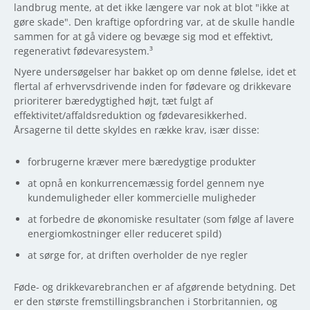
landbrug mente, at det ikke længere var nok at blot "ikke at
gøre skade". Den kraftige opfordring var, at de skulle handle
sammen for at gå videre og bevæge sig mod et effektivt,
regenerativt fødevaresystem.³
Nyere undersøgelser har bakket op om denne følelse, idet et
flertal af erhvervsdrivende inden for fødevare og drikkevare
prioriterer bæredygtighed højt, tæt fulgt af
effektivitet/affaldsreduktion og fødevaresikkerhed.
Årsagerne til dette skyldes en række krav, især disse:
forbrugerne kræver mere bæredygtige produkter
at opnå en konkurrencemæssig fordel gennem nye
kundemuligheder eller kommercielle muligheder
at forbedre de økonomiske resultater (som følge af lavere
energiomkostninger eller reduceret spild)
at sørge for, at driften overholder de nye regler
Føde- og drikkevarebranchen er af afgørende betydning. Det
er den største fremstillingsbranchen i Storbritannien, og