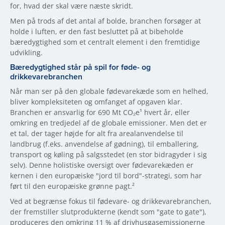
for, hvad der skal være næste skridt.
Men på trods af det antal af bolde, branchen forsøger at
holde i luften, er den fast besluttet på at bibeholde
bæredygtighed som et centralt element i den fremtidige
udvikling.
Bæredygtighed står på spil for føde- og
drikkevarebranchen
Når man ser på den globale fødevarekæde som en helhed,
bliver kompleksiteten og omfanget af opgaven klar.
Branchen er ansvarlig for 690 Mt CO₂e¹ hvert år, eller
omkring en tredjedel af de globale emissioner. Men det er
et tal, der tager højde for alt fra arealanvendelse til
landbrug (f.eks. anvendelse af gødning), til emballering,
transport og køling på salgsstedet (en stor bidragyder i sig
selv). Denne holistiske oversigt over fødevarekæden er
kernen i den europæiske "jord til bord"-strategi, som har
ført til den europæiske grønne pagt.²
Ved at begrænse fokus til fødevare- og drikkevarebranchen,
der fremstiller slutprodukterne (kendt som "gate to gate"),
produceres den omkring 11 % af drivhusgasemissionerne