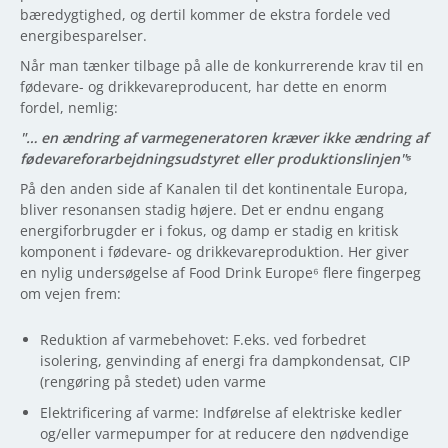
bæredygtighed, og dertil kommer de ekstra fordele ved
energibesparelser.
Når man tænker tilbage på alle de konkurrerende krav til en
fødevare- og drikkevareproducent, har dette en enorm
fordel, nemlig:
"… en ændring af varmegeneratoren kræver ikke ændring af
fødevareforarbejdningsudstyret eller produktionslinjen"⁵
På den anden side af Kanalen til det kontinentale Europa,
bliver resonansen stadig højere. Det er endnu engang
energiforbrugder er i fokus, og damp er stadig en kritisk
komponent i fødevare- og drikkevareproduktion. Her giver
en nylig undersøgelse af Food Drink Europe⁶ flere fingerpeg
om vejen frem:
Reduktion af varmebehovet: F.eks. ved forbedret
isolering, genvinding af energi fra dampkondensat, CIP
(rengøring på stedet) uden varme
Elektrificering af varme: Indførelse af elektriske kedler
og/eller varmepumper for at reducere den nødvendige