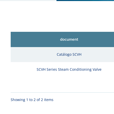
document
Catálogo SCVH
SCVH Series Steam Conditioning Valve
Showing 1 to 2 of 2 items