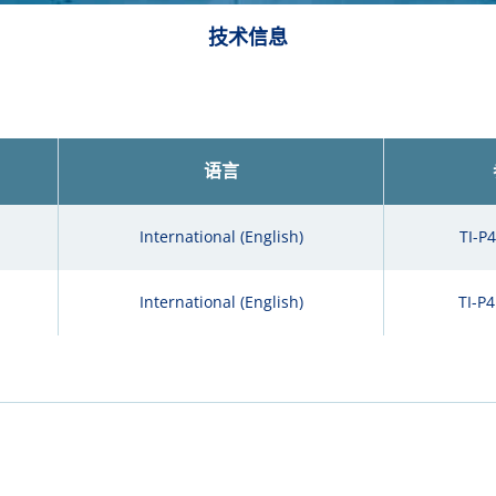
技术信息
语言
International (English)
TI-P
International (English)
TI-P