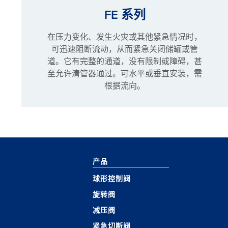
FE 系列
在压力变化、发生火灾或其他紧急情况时，
可迅速阻断流动，从而紧急关闭储罐或管
道。它有完整的通道，没有限制或障碍，甚
至允许清管器通过。可水平或垂直安装，需
根据流向。
产品
球形控制阀
旋转阀
减压阀
紧急切断阀