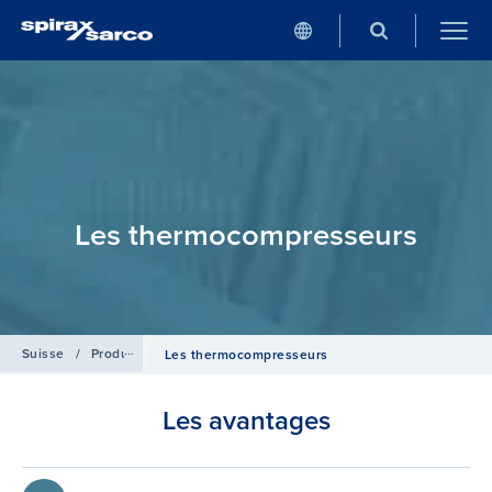
Les thermocompresseurs
Suisse
/
Produits
/
Solutions de transfert thermique
Les thermocompresseurs
Les avantages