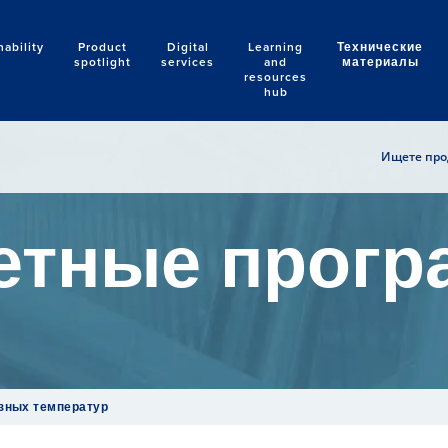
nability
Product
Digital
Learning
Технические
Search
spotlight
services
and
материалы
resources
hub
Ищете прод
етные прог
зных температур