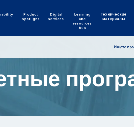
nability
Product
Digital
Learning
Технические
Search
spotlight
services
and
материалы
resources
hub
Ищете прод
етные прог