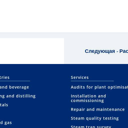
Следующая - Ра
tries
Services
and beverage
Audits for plant optimisa
ng and distilling
Installation and
commissioning
tals
Repair and maintenance
Steam quality testing
nd gas
Steam trap survey