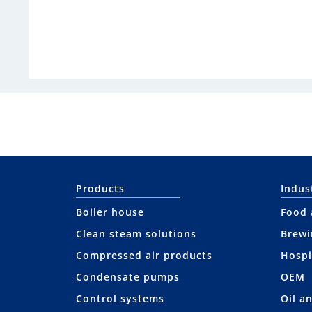
Products
Indus
Boiler house
Food 
Clean steam solutions
Brewi
Compressed air products
Hospi
Condensate pumps
OEM
Control systems
Oil a