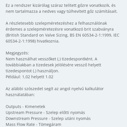
Ez a rendszer kizárólag száraz telített gőzre vonatkozik, és
nem tartalmazza a nedves vagy túlhevített gőz számításait.
A részletesebb szelepméretezéshez a felhasználónak
érdemes a szelepméretezésre vonatkozó brit szabványra
(British Standard on Valve Sizing, BS EN 60534-2-1:1999, IEC
60534-2-1:1998) hivatkoznia.
Megjegyzés:
Nem használhat vesszőket (,) tizedespontként. A
továbbiakban a tizedesek jelölésére vessző helyett
tizedespontot (.) használjon.
Például: 1,02 helyett 1.02
Az alábbi szószedet segít az angol nyelvű kalkulátor
használatában:
Outputs - Kimenetek
Upstream Pressure - Szelep előtti nyomás
Downstream Pressure - Szelep utáni nyomás
Mass Flow Rate - Tömegáram