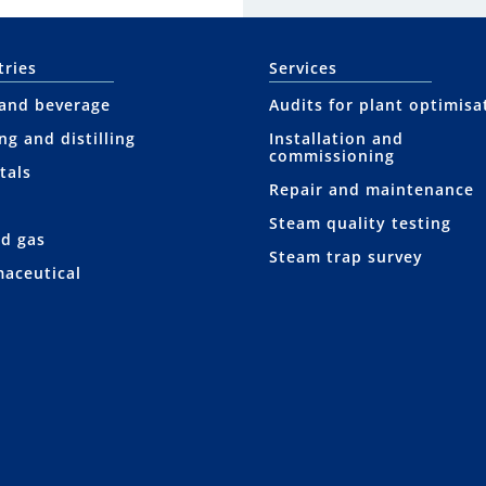
tries
Services
and beverage
Audits for plant optimisa
ng and distilling
Installation and
commissioning
tals
Repair and maintenance
Steam quality testing
nd gas
Steam trap survey
aceutical