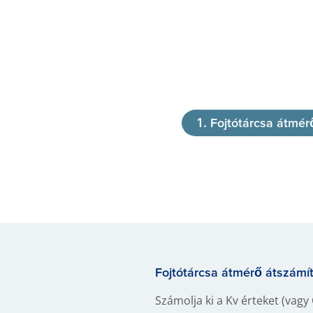
Fojtótárcsa átmér
Fojtótárcsa átmérő átszámít
Számolja ki a Kv érteket (vagy