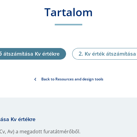
Tartalom
ő átszámítása Kv értékre
Kv érték átszámítása
Back to Resources and design tools
ása Kv értékre
 Cv, Av) a megadott furatátmérőből.