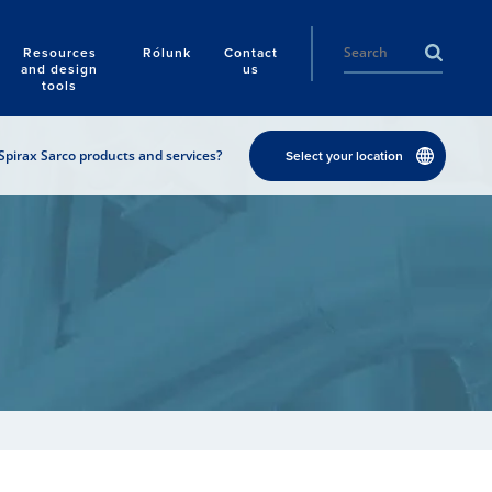
Resources
Rólunk
Contact
and design
us
tools
Spirax Sarco products and services?
Select your location