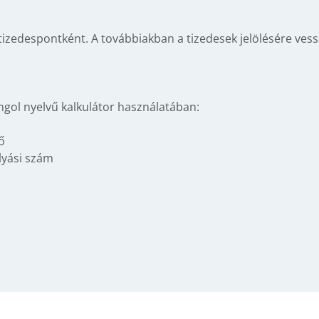
tizedespontként. A továbbiakban a tizedesek jelölésére vessz
angol nyelvű kalkulátor használatában:
ő
olyási szám