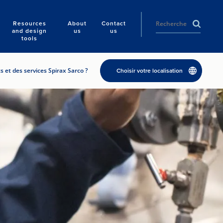
Resources
About
Contact
and design
us
us
tools
 et des services Spirax Sarco ?
Choisir votre localisation