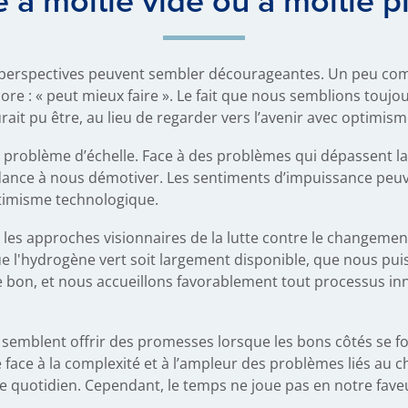
e à moitié vide ou à moitié pl
es perspectives peuvent sembler décourageantes. Un peu co
core : « peut mieux faire ». Le fait que nous semblions touj
ait pu être, au lieu de regarder vers l’avenir avec optimism
u problème d’échelle. Face à des problèmes qui dépassent l
ndance à nous démotiver. Les sentiments d’impuissance peuv
ptimisme technologique.
 les approches visionnaires de la lutte contre le changemen
 l'hydrogène vert soit largement disponible, que nous puis
 bon, et nous accueillons favorablement tout processus inn
 semblent offrir des promesses lorsque les bons côtés se fo
e face à la complexité et à l’ampleur des problèmes liés au 
tre quotidien. Cependant, le temps ne joue pas en notre fave