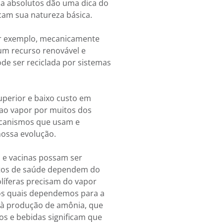
rça absolutos dão uma dica do
acam sua natureza básica.
por exemplo, mecanicamente
 um recurso renovável e
ode ser reciclada por sistemas
superior e baixo custo em
 ao vapor por muitos dos
ecanismos que usam e
nossa evolução.
 e vacinas possam ser
ntos de saúde dependem do
olíferas precisam do vapor
dos quais dependemos para a
, à produção de amônia, que
os e bebidas significam que