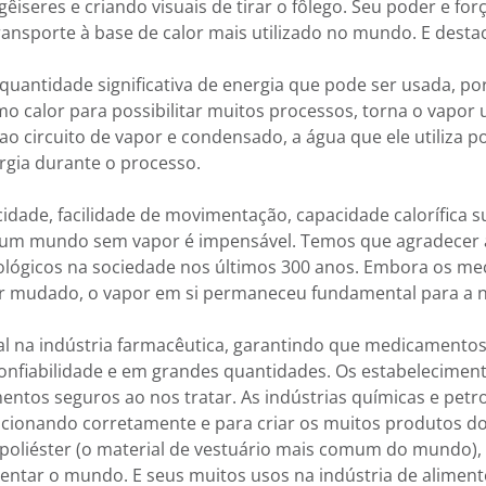
gêiseres e criando visuais de tirar o fôlego. Seu poder e fo
ransporte à base de calor mais utilizado no mundo. E dest
quantidade significativa de energia que pode ser usada, 
o calor para possibilitar muitos processos, torna o vapor
 ao circuito de vapor e condensado, a água que ele utiliza p
rgia durante o processo.
icidade, facilidade de movimentação, capacidade calorífica 
s, um mundo sem vapor é impensável. Temos que agradecer
nológicos na sociedade nos últimos 300 anos. Embora os m
r mudado, o vapor em si permaneceu fundamental para a 
l na indústria farmacêutica, garantindo que medicamentos
onfiabilidade e em grandes quantidades. Os estabelecime
ntos seguros ao nos tratar. As indústrias químicas e petr
ncionando corretamente e para criar os muitos produtos 
ao poliéster (o material de vestuário mais comum do mundo)
imentar o mundo. E seus muitos usos na indústria de aliment