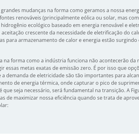
do grandes mudanças na forma como geramos a nossa energi
fontes renováveis (principalmente eólica ou solar, mas com
 hidrogênio ecológico baseado em energia renovável e eletr
 aceitação crescente da necessidade de eletrificação do calo
gias para armazenamento de calor e energia estão surgindo 
na forma como a indústria funciona não acontecerão da n
gir essas metas exatas de emissão zero. É por isso que opç
e a demanda de eletricidade são tão importantes para alca
nto de energia térmica, onde capturar o pico de suprimen
é que seja necessário, será fundamental na transição. A Fig
s de maximizar nossa eficiência quando se trata de aprove
lar: