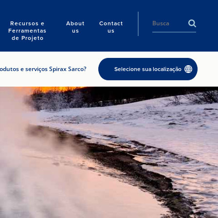
Recursos e
About
Contact
Ferramentas
us
us
de Projeto
dutos e serviços Spirax Sarco?
Selecione sua localização