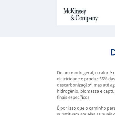
D
De um modo geral, o calor é 
eletricidade e produz 55% das
descarbonização², mas até ago
hidrogênio, biomassa e capt
finais específicos.
É por isso que o caminho para
substituam aquelas as quais 