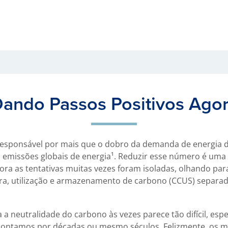
ando Passos Positivos Ago
responsável por mais que o dobro da demanda de energia d
 emissões globais de energia¹. Reduzir esse número é uma m
ra as tentativas muitas vezes foram isoladas, olhando para
ura, utilização e armazenamento de carbono (CCUS) separ
 a neutralidade do carbono às vezes parece tão difícil, es
contamos por décadas ou mesmo séculos. Felizmente, os m