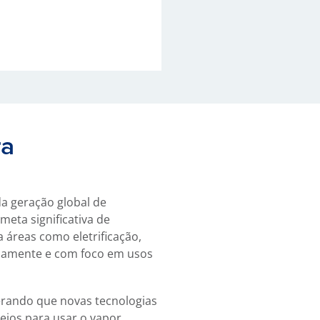
ra
a geração global de
eta significativa de
 áreas como eletrificação,
adamente e com foco em usos
perando que novas tecnologias
eios para usar o vapor