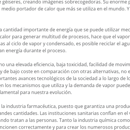
de géiseres, creando imágenes sobrecogedoras. Su enorme 
el medio portador de calor que más se utiliza en el mundo. 
a cantidad importante de energía que se puede utilizar me
calor para generar multitud de procesos, hace que el vapor
s al ciclo de vapor y condensado, es posible reciclar el agu
an energía durante el proceso.
o una elevada eficiencia, baja toxicidad, facilidad de movi
y de bajo coste en comparación con otras alternativas, no
rtantes avances tecnológicos de la sociedad a lo largo de 
bien los mecanismos que utiliza y la demanda de vapor pued
damental para nuestra evolución.
la industria farmacéutica, puesto que garantiza una prod
andes cantidades. Las instituciones sanitarias confían en el 
ando tratan a las personas. Tanto la industria química como 
uncionen correctamente y para crear los numerosos produc