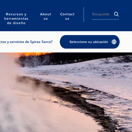
Recursos y
About
Contact
herramientas
us
us
de diseño
os y servicios de Spirax Sarco?
Seleccione su ubicación