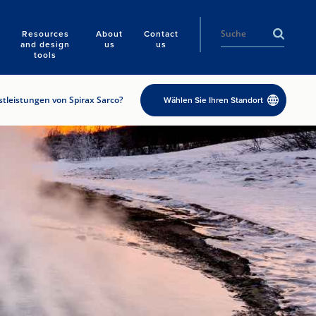
Resources
About
Contact
and design
us
us
tools
tleistungen von Spirax Sarco?
Wählen Sie Ihren Standort