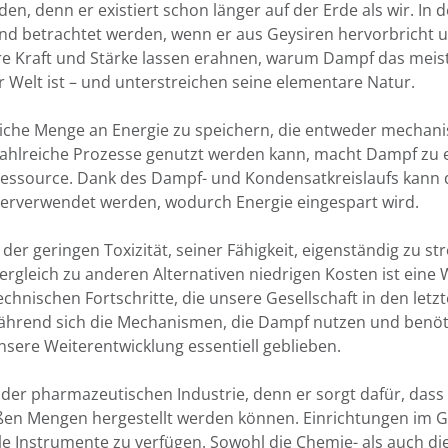
en, denn er existiert schon länger auf der Erde als wir. In
and betrachtet werden, wenn er aus Geysiren hervorbricht
ere Kraft und Stärke lassen erahnen, warum Dampf das meis
elt ist – und unterstreichen seine elementare Natur.
tliche Menge an Energie zu speichern, die entweder mechani
zahlreiche Prozesse genutzt werden kann, macht Dampf zu e
Ressource. Dank des Dampf- und Kondensatkreislaufs kann
derverwendet werden, wodurch Energie eingespart wird.
 der geringen Toxizität, seiner Fähigkeit, eigenständig zu 
rgleich zu anderen Alternativen niedrigen Kosten ist eine
chnischen Fortschritte, die unsere Gesellschaft in den letz
hrend sich die Mechanismen, die Dampf nutzen und benöt
nsere Weiterentwicklung essentiell geblieben.
 in der pharmazeutischen Industrie, denn er sorgt dafür, da
roßen Mengen hergestellt werden können. Einrichtungen im
le Instrumente zu verfügen. Sowohl die Chemie- als auch di