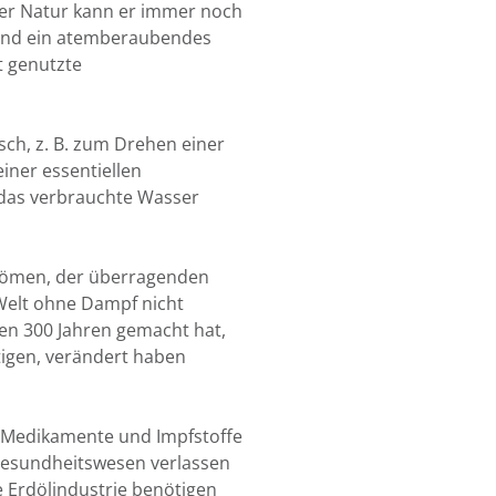
 der Natur kann er immer noch
 und ein atemberaubendes
t genutzte
sch, z. B. zum Drehen einer
iner essentiellen
 das verbrauchte Wasser
strömen, der überragenden
 Welt ohne Dampf nicht
ten 300 Jahren gemacht hat,
igen, verändert haben
ss Medikamente und Impfstoffe
 Gesundheitswesen verlassen
e Erdölindustrie benötigen