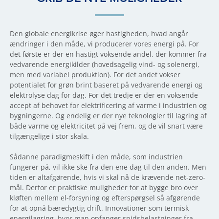
Den globale energikrise øger hastigheden, hvad angår
ændringer i den måde, vi producerer vores energi på. For
det første er der en hastigt voksende andel, der kommer fra
vedvarende energikilder (hovedsagelig vind- og solenergi,
men med variabel produktion). For det andet vokser
potentialet for grøn brint baseret på vedvarende energi og
elektrolyse dag for dag. For det tredje er der en voksende
accept af behovet for elektrificering af varme i industrien og
bygningerne. Og endelig er der nye teknologier til lagring af
både varme og elektricitet på vej frem, og de vil snart være
tilgængelige i stor skala.
Sådanne paradigmeskift i den måde, som industrien
fungerer på, vil ikke ske fra den ene dag til den anden. Men
tiden er altafgørende, hvis vi skal nå de krævende net-zero-
mål. Derfor er praktiske muligheder for at bygge bro over
kløften mellem el-forsyning og efterspørgsel så afgørende
for at opnå bæredygtig drift. Innovationer som termisk
energilagring, hvor man opfanger spidsbelastninger fra