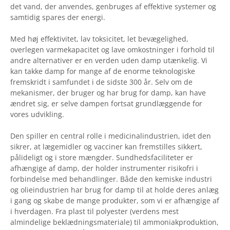
det vand, der anvendes, genbruges af effektive systemer og
samtidig spares der energi.
Med høj effektivitet, lav toksicitet, let bevægelighed,
overlegen varmekapacitet og lave omkostninger i forhold til
andre alternativer er en verden uden damp utænkelig. Vi
kan takke damp for mange af de enorme teknologiske
fremskridt i samfundet i de sidste 300 år. Selv om de
mekanismer, der bruger og har brug for damp, kan have
ændret sig, er selve dampen fortsat grundlæggende for
vores udvikling.
Den spiller en central rolle i medicinalindustrien, idet den
sikrer, at lægemidler og vacciner kan fremstilles sikkert,
pålideligt og i store mængder. Sundhedsfaciliteter er
afhængige af damp, der holder instrumenter risikofri i
forbindelse med behandlinger. Både den kemiske industri
og olieindustrien har brug for damp til at holde deres anlæg
i gang og skabe de mange produkter, som vi er afhængige af
i hverdagen. Fra plast til polyester (verdens mest
almindelige beklædningsmateriale) til ammoniakproduktion,