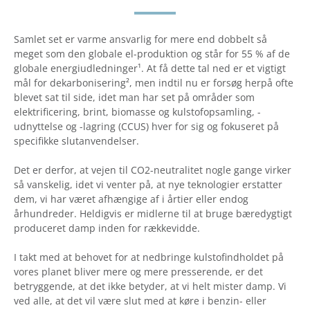
Samlet set er varme ansvarlig for mere end dobbelt så
meget som den globale el-produktion og står for 55 % af de
globale energiudledninger¹. At få dette tal ned er et vigtigt
mål for dekarbonisering², men indtil nu er forsøg herpå ofte
blevet sat til side, idet man har set på områder som
elektrificering, brint, biomasse og kulstofopsamling, -
udnyttelse og -lagring (CCUS) hver for sig og fokuseret på
specifikke slutanvendelser.
Det er derfor, at vejen til CO2-neutralitet nogle gange virker
så vanskelig, idet vi venter på, at nye teknologier erstatter
dem, vi har været afhængige af i årtier eller endog
århundreder. Heldigvis er midlerne til at bruge bæredygtigt
produceret damp inden for rækkevidde.
I takt med at behovet for at nedbringe kulstofindholdet på
vores planet bliver mere og mere presserende, er det
betryggende, at det ikke betyder, at vi helt mister damp. Vi
ved alle, at det vil være slut med at køre i benzin- eller