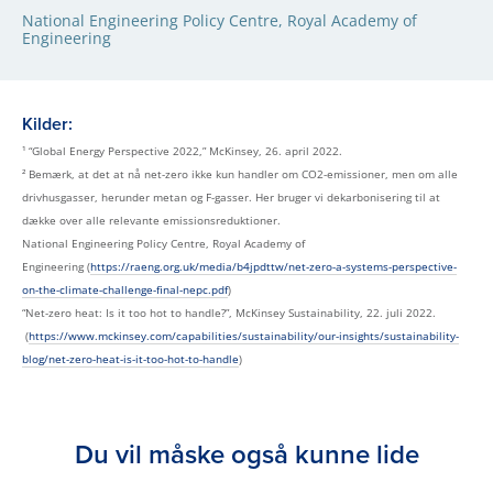
National Engineering Policy Centre, Royal Academy of
Engineering
Kilder:
¹ “Global Energy Perspective 2022,” McKinsey, 26. april 2022.
² Bemærk, at det at nå net-zero ikke kun handler om CO2-emissioner, men om alle
drivhusgasser, herunder metan og F-gasser. Her bruger vi dekarbonisering til at
dække over alle relevante emissionsreduktioner.
National Engineering Policy Centre, Royal Academy of
Engineering (
https://raeng.org.uk/media/b4jpdttw/net-zero-a-systems-perspective-
on-the-climate-challenge-final-nepc.pdf
)
“Net-zero heat: Is it too hot to handle?”, McKinsey Sustainability, 22. juli 2022.
(
https://www.mckinsey.com/capabilities/sustainability/our-insights/sustainability-
blog/net-zero-heat-is-it-too-hot-to-handle
)
Du vil måske også kunne lide