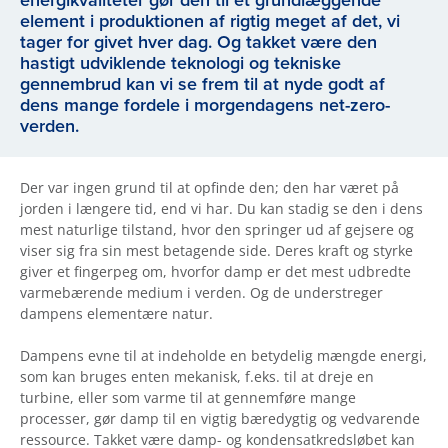
energikvaliteter gør den til et grundlæggende
element i produktionen af rigtig meget af det, vi
tager for givet hver dag. Og takket være den
hastigt udviklende teknologi og tekniske
gennembrud kan vi se frem til at nyde godt af
dens mange fordele i morgendagens net-zero-
verden.
Der var ingen grund til at opfinde den; den har været på
jorden i længere tid, end vi har. Du kan stadig se den i dens
mest naturlige tilstand, hvor den springer ud af gejsere og
viser sig fra sin mest betagende side. Deres kraft og styrke
giver et fingerpeg om, hvorfor damp er det mest udbredte
varmebærende medium i verden. Og de understreger
dampens elementære natur.
Dampens evne til at indeholde en betydelig mængde energi,
som kan bruges enten mekanisk, f.eks. til at dreje en
turbine, eller som varme til at gennemføre mange
processer, gør damp til en vigtig bæredygtig og vedvarende
ressource. Takket være damp- og kondensatkredsløbet kan