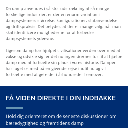
Da damp anvendes i så stor udstrækning af så mange
forskellige industrier, er der en enorm variation i
dampsystemers størrelse, konfigurationer, slutanvendelser
og driftspraksis. Det betyder, at der er mange valg, når man
skal identificere mulighederne for at forbedre
dampsystemets ydeevne.
Ligesom damp har hjulpet civilisationer verden over med at
vokse og udvikle sig, er det nu ingeniørernes tur til at hjælpe
damp med at fortsætte sin plads i vores historie. Dampen
har taget os med på en givende rejse indtil nu og vil
fortsætte med at gøre det i århundreder fremover.
FÅ VIDEN DIREKTE I DIN INDBAKKE
Hold dig orienteret om de seneste diskussioner om
bæredygtighed og fremtidens damp