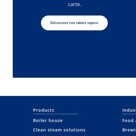
carte.
Découvrez nos tables vapeur
Products
Indus
Boiler house
Food 
Clean steam solutions
Brewi