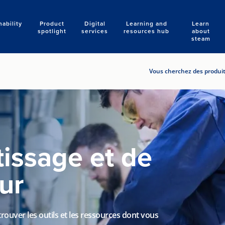
nability
Product
Digital
Learning and
Learn
Search
spotlight
services
resources hub
about
steam
Vous cherchez des produits
issage et de
ur
ouver les outils et les ressources dont vous