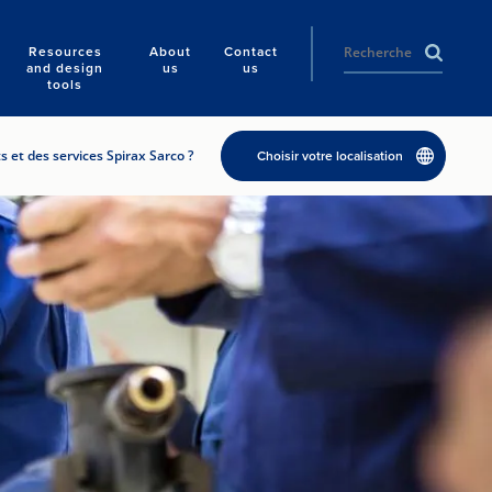
Resources
About
Contact
and design
us
us
tools
 et des services Spirax Sarco ?
Choisir votre localisation