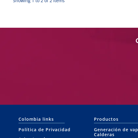
Showing 1 to 2 of 2 items
Colombia links
Productos
Política de Privacidad
Generación de vap
Calderas