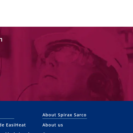
n
About Spirax Sarco
 de EasiHeat
About us