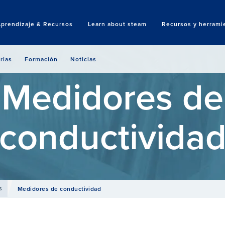
Aprendizaje & Recursos
Learn about steam
Recursos y herrami
Search
rias
Formación
Noticias
Medidores de
conductivida
s
Medidores de conductividad