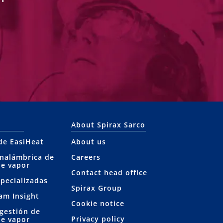
About Spirax Sarco
 de EasiHeat
About us
inalámbrica de
Careers
de vapor
Contact head office
specializadas
Spirax Group
eam Insight
Cookie notice
 gestión de
Privacy policy
de vapor