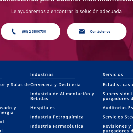
Le ayudaremos a encontrar la solución adecuada
(60) 2 3800730
Contáctenos
Industrias
Servicios
or y Salas de
Cervecera y Destilería
Estadísticas
Industria de Alimentación y
Supervisión 
Bebidas
purgadores 
nsado y
Hospitales
Auditorías E
nergía
Industria Petroquímica
Servicios St
ol
Industria Farmacéutica
Revisiones y
al
purgadores 