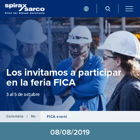
Los invitamos a participar
en la feria FICA
3 al 5 de octubre
Colombia
/
Noticias
FICA event
08/08/2019