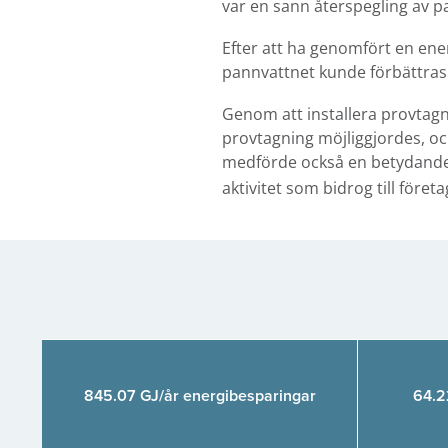
var en sann återspegling av p
Efter att ha genomfört en ene
pannvattnet kunde förbättras o
Genom att installera provtagn
provtagning möjliggjordes, oc
medförde också en betydand
aktivitet som bidrog till före
845.07 GJ/år energibesparingar
64.2