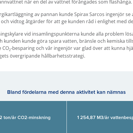
annvattnet när en del av vattnet förångades som flashånga.
rgikartläggning av pannan kunde Spirax Sarcos ingenjör se 
ch vidtog åtgärder för att ge kunden råd i enlighet med det
ingskylare vid insamlingspunkterna kunde alla problem lösa
h kunden kunde göra spara vatten, bränsle och kemiska til
e CO
-besparing och vår ingenjör var glad över att kunna 
2
tagets övergripande hållbarhetsstrategi.
Bland fördelarna med denna aktivitet kan nämnas
2 ton/år CO2-minskning
1 254,87 M3/år vattenbes