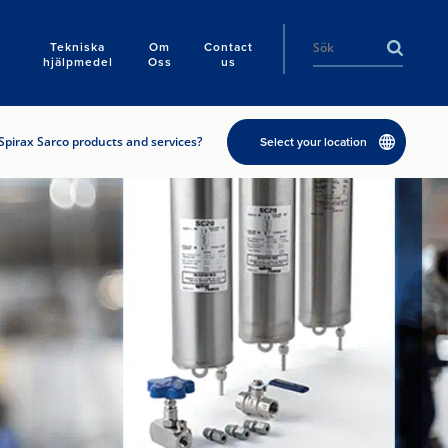
Tekniska
Om
Contact
hjälpmedel
Oss
us
Spirax Sarco products and services?
Select your location