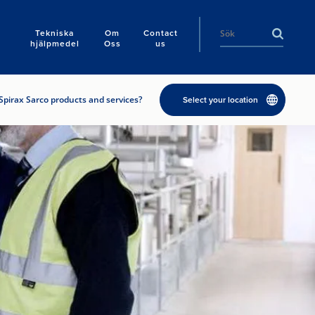
Tekniska
Om
Contact
hjälpmedel
Oss
us
Spirax Sarco products and services?
Select your location