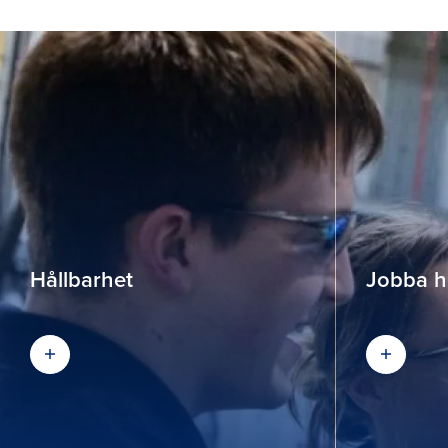
Hållbarhet
Jobba h
Läs mer
Karriär