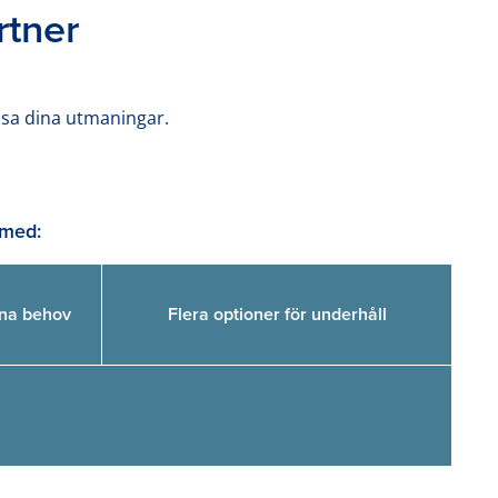
rtner
lösa dina utmaningar.
 med:
ina behov
Flera optioner för underhåll