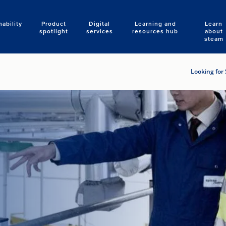
nability
Product
Digital
Learning and
Learn
Search
spotlight
services
resources hub
about
steam
Looking for 