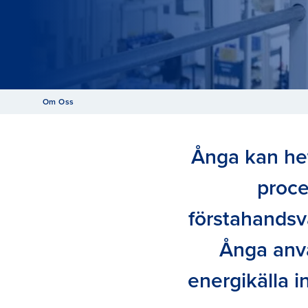
Om Oss
Ånga kan hett
proce
förstahandsva
Ånga anvä
energikälla i