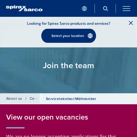
Looking for Spirax Sarco products and services?
Select your location
Join the team
About us
/
Careers
/
Servicetekniker/Mättekniker
View our open vacancies
We are no longer accepting applications for this