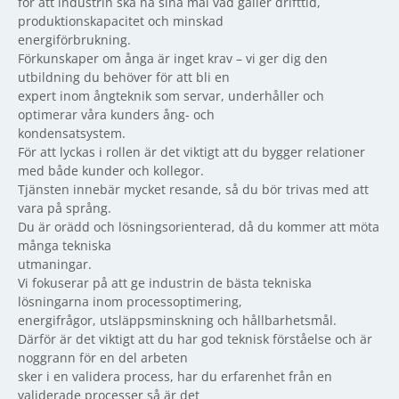
för att industrin ska nå sina mål vad gäller drifttid,
produktionskapacitet och minskad
energiförbrukning.
Förkunskaper om ånga är inget krav – vi ger dig den
utbildning du behöver för att bli en
expert inom ångteknik som servar, underhåller och
optimerar våra kunders ång- och
kondensatsystem.
För att lyckas i rollen är det viktigt att du bygger relationer
med både kunder och kollegor.
Tjänsten innebär mycket resande, så du bör trivas med att
vara på språng.
Du är orädd och lösningsorienterad, då du kommer att möta
många tekniska
utmaningar.
Vi fokuserar på att ge industrin de bästa tekniska
lösningarna inom processoptimering,
energifrågor, utsläppsminskning och hållbarhetsmål.
Därför är det viktigt att du har god teknisk förståelse och är
noggrann för en del arbeten
sker i en validera process, har du erfarenhet från en
validerade processer så är det