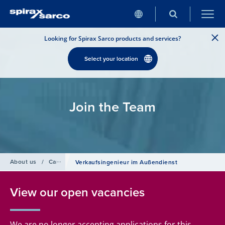
Looking for Spirax Sarco products and services?
Select your location
Join the Team
About us
/
Careers
/
Verkaufsingenieur im Außendienst
View our open vacancies
We are no longer accepting applications for this