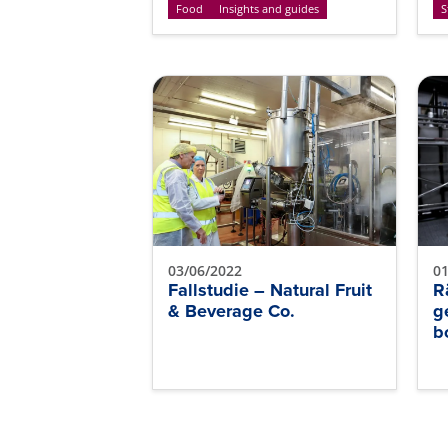
Food
Insights and guides
S
03/06/2022
01
Fallstudie – Natural Fruit
R
& Beverage Co.
g
b