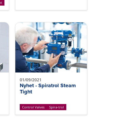
nt
01/09/2021
Nyhet - Spiratrol Steam
Tight
Control Valves
Spira-trol