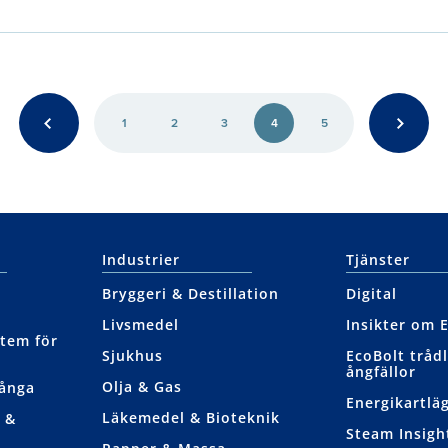
1
2
3
4
5
Industrier
Tjänster
Bryggeri & Destillation
Digital
Livsmedel
Insikter om 
tem för
Sjukhus
EcoBolt tråd
ångfällor
Olja & Gas
nånga
Energikartlä
Läkemedel & Bioteknik
 &
Steam Insight