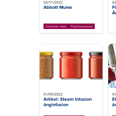
03/11/2022
02
Abbott Murex
F
Å
Customer news
Pharmaceuticals
01/09/2022
01
Artikel: Steam Infusion
E
ånginfusion
å