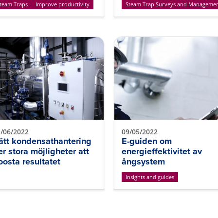
team Traps
Improve productivity
Steam Trap Surveys and Manageme
/06/2022
09/05/2022
ätt kondensathantering
E-guiden om
er stora möjligheter att
energieffektivitet av
oosta resultatet
ångsystem
Insights and guides