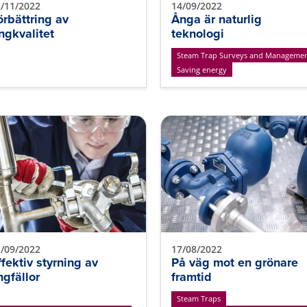
/11/2022
14/09/2022
örbättring av
Ånga är naturlig
ngkvalitet
teknologi
Steam Trap Surveys and Manageme
Saving energy
/09/2022
17/08/2022
ffektiv styrning av
På väg mot en grönare
ngfällor
framtid
Steam Traps