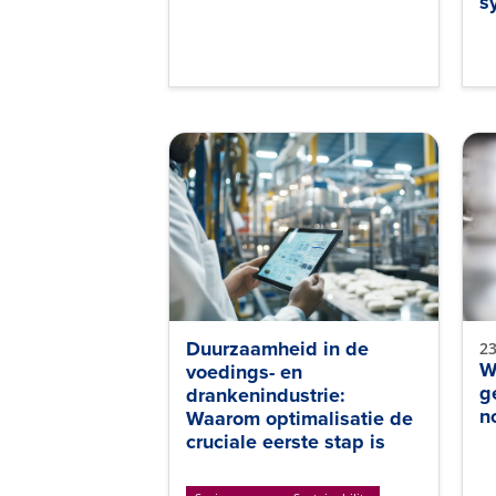
s
Duurzaamheid in de
23
W
voedings- en
g
drankenindustrie:
n
Waarom optimalisatie de
cruciale eerste stap is