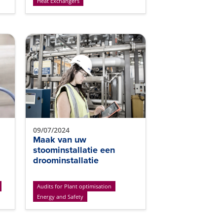
Heat Exchangers
09/07/2024
Maak van uw
stoominstallatie een
droominstallatie
Audits for Plant optimisation
Energy and Safety