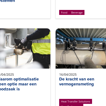
ystemen
Food
Beverage
/04/2025
16/04/2025
aarom optimalisatie
De kracht van een
een optie maar een
vermogensmeting
oodzaak is
Heat Transfer Solutions