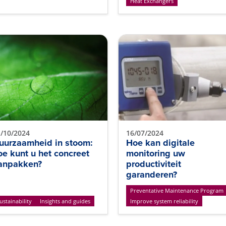
Heat Exchangers
/10/2024
16/07/2024
uurzaamheid in stoom:
Hoe kan digitale
oe kunt u het concreet
monitoring uw
anpakken?
productiviteit
garanderen?
Preventative Maintenance Program
ustainability
Insights and guides
Improve system reliability