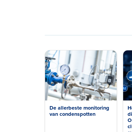
De allerbeste monitoring
H
van condenspotten
d
O
c