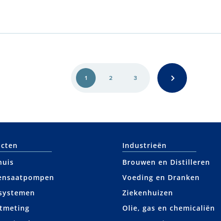
1
2
3
cten
Industrieën
huis
Brouwen en Distilleren
ensaatpompen
Voeding en Dranken
systemen
Ziekenhuizen
tmeting
Olie, gas en chemicaliën