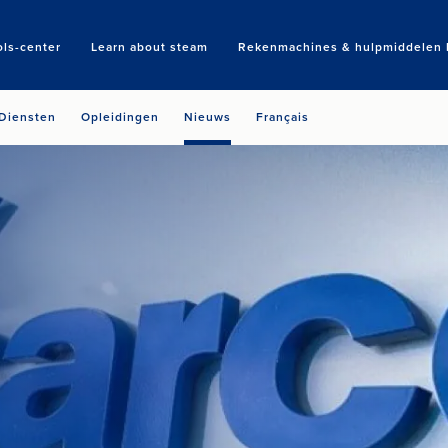
ols-center
Learn about steam
Rekenmachines & hulpmiddelen b
Search
Diensten
Opleidingen
Nieuws
Français