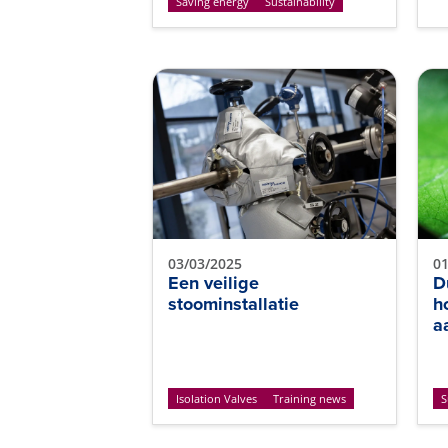
Saving energy
Sustainability
03/03/2025
01
Een veilige
D
stoominstallatie
h
a
Isolation Valves
Training news
S