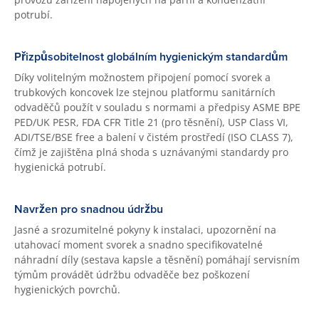
potrubí.
Přizpůsobitelnost globálním hygienickým standardům
Díky volitelným možnostem připojení pomocí svorek a
trubkových koncovek lze stejnou platformu sanitárních
odvaděčů použít v souladu s normami a předpisy ASME BPE
PED/UK PESR, FDA CFR Title 21 (pro těsnění), USP Class VI,
ADI/TSE/BSE free a balení v čistém prostředí (ISO CLASS 7),
čímž je zajištěna plná shoda s uznávanými standardy pro
hygienická potrubí.
Navržen pro snadnou údržbu
Jasné a srozumitelné pokyny k instalaci, upozornění na
utahovací moment svorek a snadno specifikovatelné
náhradní díly (sestava kapsle a těsnění) pomáhají servisním
týmům provádět údržbu odvaděče bez poškození
hygienických povrchů.