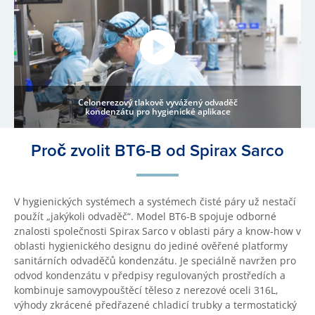
Celonerezový tlakově vyvážený odvaděč
kondenzátu pro hygienické aplikace
Proč zvolit BT6-B od Spirax Sarco
V hygienických systémech a systémech čisté páry už nestačí
použít „jakýkoli odvaděč“. Model BT6-B spojuje odborné
znalosti společnosti Spirax Sarco v oblasti páry a know-how v
oblasti hygienického designu do jediné ověřené platformy
sanitárních odvaděčů kondenzátu. Je speciálně navržen pro
odvod kondenzátu v předpisy regulovaných prostředích a
kombinuje samovypouštěcí těleso z nerezové oceli 316L,
výhody zkrácené předřazené chladicí trubky a termostatický