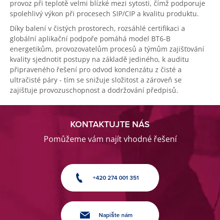
provoz při teplotě velmi blízké mezi sytosti, čímž podporuje
spolehlivý výkon při procesech SIP/CIP a kvalitu produktu.
Díky balení v čistých prostorech, rozsáhlé certifikaci a
globální aplikační podpoře pomáhá model BT6-B
energetikům, provozovatelům procesů a týmům zajišťování
kvality sjednotit postupy na základě jediného, k auditu
připraveného řešení pro odvod kondenzátu z čisté a
ultračisté páry - tím se snižuje složitost a zároveň se
zajišťuje provozuschopnost a dodržování předpisů.
KONTAKTUJTE NÁS
Pomůžeme vám najít vhodné řešení
+420 274 001 351
Napište nám