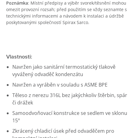
Poznámka
: Místní předpisy a výběr svorek/těsnění mohou
omezit provozní rozsah; před použitím se vždy seznamte s
technickými informacemi a návodem k instalaci a údržbě
poskytovanými společností Spirax Sarco.
Vlastnosti:
Navržen jako sanitární termostatický tlakově
vyvážený odvaděč kondenzátu
Navržen a vyráběn v souladu s ASME BPE
Těleso z nerezu 316L bez jakýchkoliv štěrbin, spár
či drážek
Samoodvoňovací konstrukce se sedlem ve sklonu
15°
Zkrácený chladicí úsek před odvaděčem pro