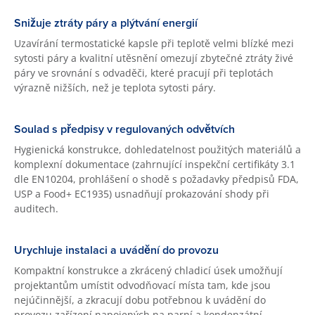
Snižuje ztráty páry a plýtvání energií
Uzavírání termostatické kapsle při teplotě velmi blízké mezi
sytosti páry a kvalitní utěsnění omezují zbytečné ztráty živé
páry ve srovnání s odvaděči, které pracují při teplotách
výrazně nižších, než je teplota sytosti páry.
Soulad s předpisy v regulovaných odvětvích
Hygienická konstrukce, dohledatelnost použitých materiálů a
komplexní dokumentace (zahrnující inspekční certifikáty 3.1
dle EN10204, prohlášení o shodě s požadavky předpisů FDA,
USP a Food+ EC1935) usnadňují prokazování shody při
auditech.
Urychluje instalaci a uvádění do provozu
Kompaktní konstrukce a zkrácený chladicí úsek umožňují
projektantům umístit odvodňovací místa tam, kde jsou
nejúčinnější, a zkracují dobu potřebnou k uvádění do
provozu zařízení napojených na parní a kondenzátní