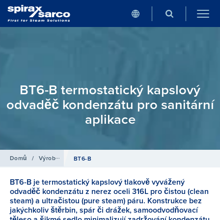
BT6-B termostatický kapslový
odvaděč kondenzátu pro sanitární
aplikace
Domů
/
Výrobky
/
Odvádění kondenzátu
BT6-B
BT6-B je termostatický kapslový tlakově vyvážený
odvaděč kondenzátu z nerez oceli 316L pro čistou (clean
steam) a ultračistou (pure steam) páru. Konstrukce bez
jakýchkoliv štěrbin, spár či drážek, samoodvodňovací
těleso a šikmé sedlo minimalizují zadržování kondenzátu